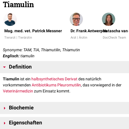
Tiamulin
Mag. med. vet. Patrick Messner
Dr. Frank Antwerpes
Natascha van 
Tierarzt | Tierärztin
Arzt | Ärztin
DocCheck Team
Synonyme: TAM, TIA, Thiamutilin, Thiamutin
Englisch:
tiamulin
Definition
Tiamulin
ist ein
halbsynthetisches
Derivat
des natürlich
vorkommenden
Antibiotikums
Pleuromutilin
, das vorwiegend in der
Veterinärmedizin
zum Einsatz kommt.
Biochemie
Tiamulin besteht aus einem trizyklischen Kern, der sich aus einem Cyclo-
Eigenschaften
Pentanon, einem Cyclo-Hexyl und einem Cyclo-Octan sowie einer (((2-