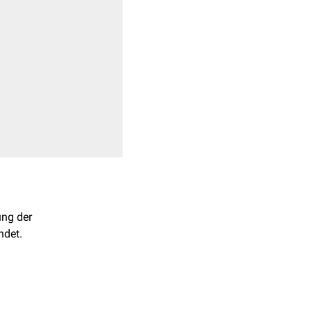
ung der
det.