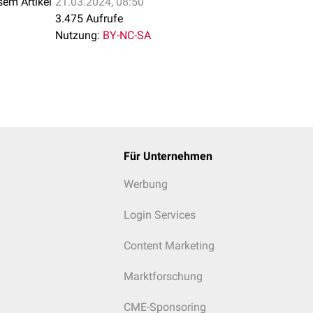
sem Artikel
21.03.2024, 08:50
3.475 Aufrufe
der Windeier: Eier, die keine oder eine nur unzureichend ausgebi
Nutzung:
BY-NC-SA
 Verfärbungen von Dotter oder Eiklar
ne Eier bzw. mit Pilzen befallene Eier
t Geruchs- und/oder Geschmacksabweichungen
Für Unternehmen
Werbung
Login Services
Content Marketing
Marktforschung
CME-Sponsoring