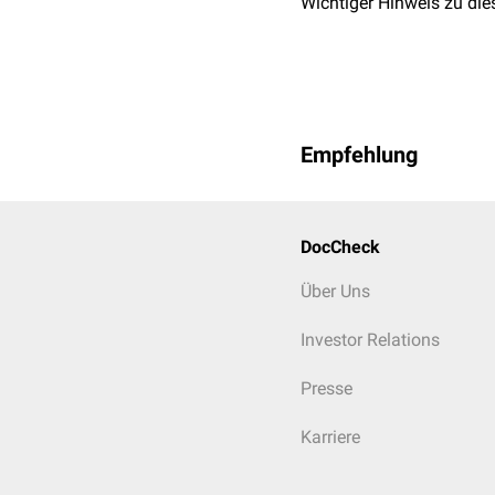
Wichtiger Hinweis zu die
Fließ- o
Eier mit
Bluteier
Empfehlung
verdorbe
Eier mi
DocCheck
Über Uns
Investor Relations
Presse
Karriere