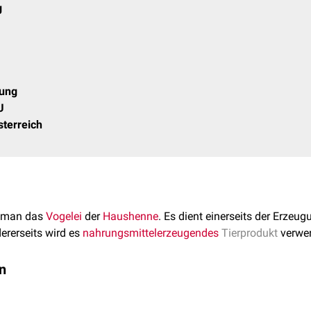
g
tung
U
terreich
 man das
Vogelei
der
Haushenne
. Es dient einerseits der Erzeug
rerseits wird es
nahrungsmittelerzeugendes
Tierprodukt
verwen
n
: