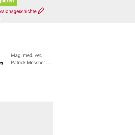
opieren
rsionsgeschichte
d
Mag. med. vet.
Patrick Messner,
es
Mag. med. vet.
Viktoria Hofbauer +
1