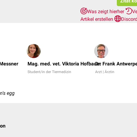
Zitat k
Was zeigt hierher
Ve
Artikel erstellen
Discor
 Messner
Mag. med. vet. Viktoria Hofbauer
Dr. Frank Antwerp
Student/in der Tiermedizin
Arzt | Ärztin
n's egg
ion