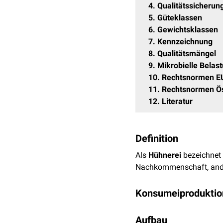
4
Qualitätssicherun
5
Güteklassen
6
Gewichtsklassen
7
Kennzeichnung
8
Qualitätsmängel
9
Mikrobielle Belas
10
Rechtsnormen E
11
Rechtsnormen Ös
12
Literatur
Definition
Als
Hühnerei
bezeichnet
Nachkommenschaft, ande
Konsumeiproduktio
Eier per definitionem sind
Aufbau