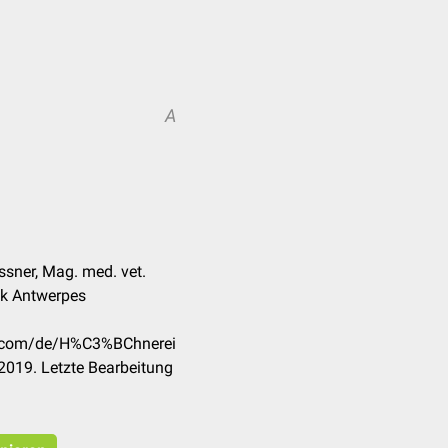
A
A
ssner, Mag. med. vet.
ank Antwerpes
ck.com/de/H%C3%BChnerei
2019. Letzte Bearbeitung