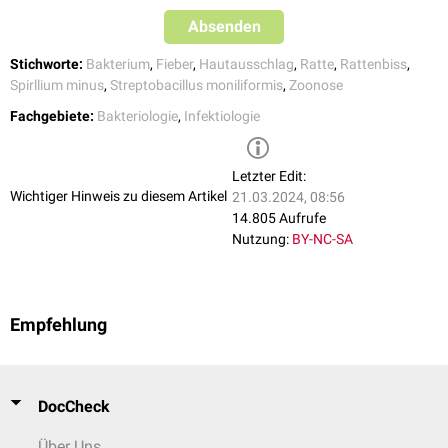
Absenden
Stichworte:
Bakterium
,
Fieber
,
Hautausschlag
,
Ratte
,
Rattenbiss
,
Spirllium minus
,
Streptobacillus moniliformis
,
Zoonose
Fachgebiete:
Bakteriologie
,
Infektiologie
Letzter Edit:
Wichtiger Hinweis zu diesem Artikel
21.03.2024, 08:56
14.805 Aufrufe
Nutzung:
BY-NC-SA
Empfehlung
DocCheck
Über Uns