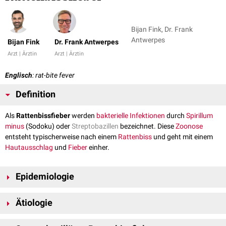
Bijan Fink, Dr. Frank
Antwerpes
Bijan Fink
Dr. Frank Antwerpes
Arzt | Ärztin
Arzt | Ärztin
Englisch
: rat-bite fever
Definition
Als
Rattenbissfieber
werden
bakterielle
Infektionen
durch
Spirillum
minus
(Sodoku) oder
Streptobazillen
bezeichnet. Diese
Zoonose
entsteht typischerweise nach einem
Rattenbiss
und geht mit einem
Hautausschlag
und
Fieber
einher.
Epidemiologie
Das spirilläre Rattenbissfieber kommt hauptsächlich in Asien (v.a.
Ätiologie
Japan) vor. Die meisten Fälle von Rattenbissfieber in den USA werden
durch Streptobazillen verursacht.
Die Übertragung erfolgt in der Regel durch einen Rattenbiss, seltener