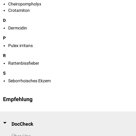
Cheiropompholyx
Crotamiton
D
Dermcidin
P
Pulex irritans
R
Rattenbissfieber
S
Seborrhoisches Ekzem
Empfehlung
DocCheck