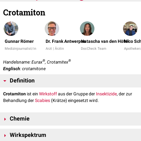
Crotamiton
Gunnar Römer
Dr. Frank Antwerpes
Natascha van den Höfel
Nico Sc
Medizinjournalist/in
Arzt | Ärztin
DocCheck Team
Apotheker
®
®
Handelsname: Eurax
, Crotamitex
Englisch
: crotamitone
Definition
Crotamiton
ist ein
Wirkstoff
aus der Gruppe der
Insektizide
, der zur
Behandlung der
Scabies
(Krätze) eingesetzt wird.
Chemie
Die
Verbindung
besitzt die
Summenformel
:
Wirkspektrum
C
H
NO
13
17