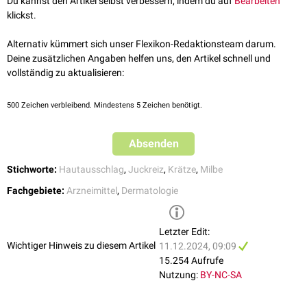
Du kannst den Artikel selbst verbessern, indem du auf
Bearbeiten
klickst.
Alternativ kümmert sich unser Flexikon-Redaktionsteam darum.
Deine zusätzlichen Angaben helfen uns, den Artikel schnell und
vollständig zu aktualisieren:
500
Zeichen verbleibend. Mindestens 5 Zeichen benötigt.
Absenden
Stichworte:
Hautausschlag
,
Juckreiz
,
Krätze
,
Milbe
Fachgebiete:
Arzneimittel
,
Dermatologie
Letzter Edit:
Wichtiger Hinweis zu diesem Artikel
11.12.2024, 09:09
15.254 Aufrufe
Nutzung:
BY-NC-SA