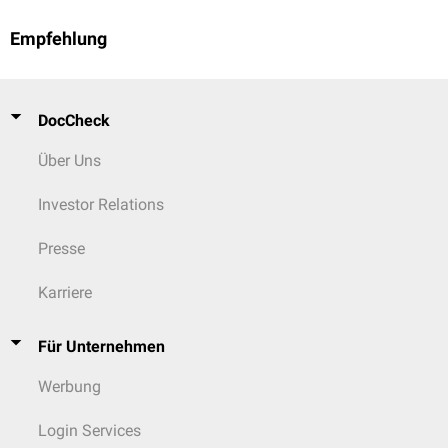
Empfehlung
DocCheck
Über Uns
Investor Relations
Presse
Karriere
Für Unternehmen
Werbung
Login Services