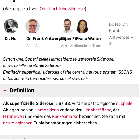
(Weitergeleitet von
Oberflächliche Siderose
)
Dr. No, Dr.
Frank
Antwerpes +
Dr. No
Dr. Frank Antwerpes
Bijan Fink
Fiona Walter
3
Arzt | Ärztin
Arzt | Ärztin
DocCheck Team
Synonyme: Superfizielle Hämosiderose, zerebrale Siderose,
superfizielle zerebrale Siderose
Englisch
: superficial siderosis of the central nervous system, SSCNS,
subarachnoid hemosiderosis, sulcal siderosis
Definition
Als
superfizielle Siderose
, kurz
SS
, wird die pathologische
subpiale
Ablagerung von
Hämosiderin
entlang der
Hirnoberfläche
, der
Hirnnerven
und/oder des
Rückenmarks
bezeichnet. Sie kann mit
neurologischen
Funktionsstörungen einhergehen.