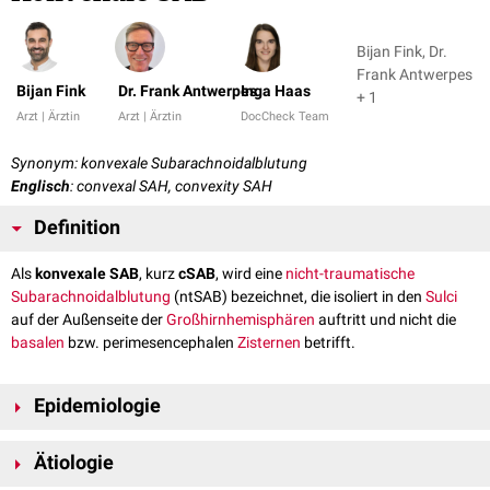
Bijan Fink, Dr.
Frank Antwerpes
Bijan Fink
Dr. Frank Antwerpes
Inga Haas
+ 1
Arzt | Ärztin
Arzt | Ärztin
DocCheck Team
Synonym: konvexale Subarachnoidalblutung
Englisch
: convexal SAH, convexity SAH
Definition
Als
konvexale SAB
, kurz
cSAB
, wird eine
nicht-traumatische
Subarachnoidalblutung
(ntSAB) bezeichnet, die isoliert in den
Sulci
auf der Außenseite der
Großhirnhemisphären
auftritt und nicht die
basalen
bzw. perimesencephalen
Zisternen
betrifft.
Epidemiologie
Obwohl die cSAH in praktisch jedem Alter auftreten kann, liegt das
Ätiologie
typische Erkrankungsalter zwischen dem 4. und 8. Lebensjahrzehnt. Der
Altersgipfel beträgt 70 Jahre.