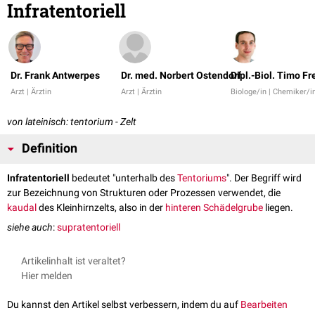
Infratentoriell
Dr. Frank Antwerpes
Dr. med. Norbert Ostendorf
Dipl.-Biol. Timo Fr
Arzt | Ärztin
Arzt | Ärztin
Biologe/in | Chemiker/i
von lateinisch: tentorium - Zelt
Definition
Infratentoriell
bedeutet "unterhalb des
Tentoriums
". Der Begriff wird
zur Bezeichnung von Strukturen oder Prozessen verwendet, die
kaudal
des Kleinhirnzelts, also in der
hinteren Schädelgrube
liegen.
siehe auch
:
supratentoriell
Artikelinhalt ist veraltet?
Hier melden
Du kannst den Artikel selbst verbessern, indem du auf
Bearbeiten