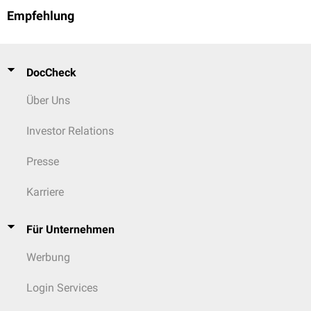
Empfehlung
DocCheck
Über Uns
Investor Relations
Presse
Karriere
Für Unternehmen
Werbung
Login Services