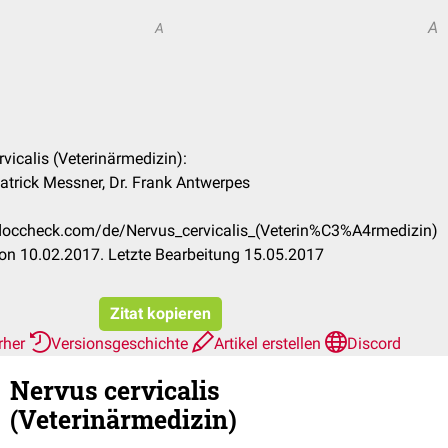
A
A
rvicalis (Veterinärmedizin):
atrick Messner, Dr. Frank Antwerpes
n.doccheck.com/de/Nervus_cervicalis_(Veterin%C3%A4rmedizin)
on 10.02.2017. Letzte Bearbeitung 15.05.2017
Zitat kopieren
rher
Versionsgeschichte
Artikel erstellen
Discord
Nervus cervicalis
(Veterinärmedizin)