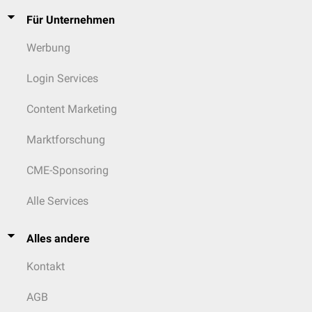
M. spinalis
M. semispinalis
Für Unternehmen
M. semispinalis
Werbung
capitis
M. splenius
Mm.
Login Services
intertransversarii
Content Marketing
Ramus ventralis:
M. longus capitis
Haut der lateralen und
M. longus colli
ventralen Halsgegend
Marktforschung
Mm. scaleni
Mm.
CME-Sponsoring
intertransversarii
Alle Services
Nn. cervicales
VI
,
VII
&
VIII
Ramus dorsalis:
dorsale
Haut der
Alles andere
Halsmuskulatur
dorsolateralen Nack-
Kontakt
M. rhomboideus
und
cervicis
Halsgegend vor dem
M. serratus ventralis
Widerrist
AGB
cervicis