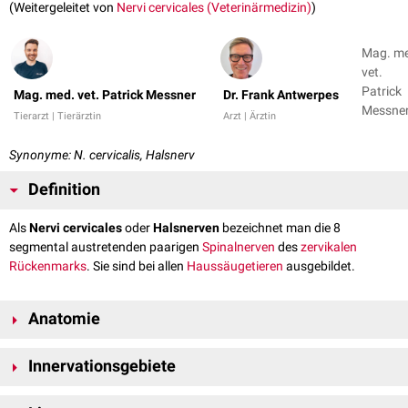
(Weitergeleitet von
Nervi cervicales (Veterinärmedizin)
)
Mag. m
vet.
Patrick
Mag. med. vet. Patrick Messner
Dr. Frank Antwerpes
Messner
Tierarzt | Tierärztin
Arzt | Ärztin
Dr. Fran
Antwer
Synonyme: N. cervicalis, Halsnerv
Definition
Als
Nervi cervicales
oder
Halsnerven
bezeichnet man die 8
segmental austretenden paarigen
Spinalnerven
des
zervikalen
Rückenmarks
. Sie sind bei allen
Haussäugetieren
ausgebildet.
Anatomie
Jeder Halsnerv teilt sich in einen
dorsalen
und einen
ventralen
Ast auf,
Innervationsgebiete
die wiederum mit ihren Ästen unterschiedliche Areale innervieren.
Obwohl sowohl alle Haussäugetiere, als auch der
Mensch
, nur 7
Nerv:
motorisch:
sensibel: