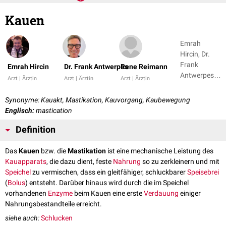
Kauen
Emrah
Hircin, Dr.
Frank
Emrah Hircin
Dr. Frank Antwerpes
Rene Reimann
Antwerpes +
Arzt | Ärztin
Arzt | Ärztin
Arzt | Ärztin
2
Synonyme: Kauakt, Mastikation, Kauvorgang, Kaubewegung
Englisch:
mastication
Definition
Das
Kauen
bzw. die
Mastikation
ist eine mechanische Leistung des
Kauapparats
, die dazu dient, feste
Nahrung
so zu zerkleinern und mit
Speichel
zu vermischen, dass ein gleitfähiger, schluckbarer
Speisebrei
(
Bolus
) entsteht. Darüber hinaus wird durch die im Speichel
vorhandenen
Enzyme
beim Kauen eine erste
Verdauung
einiger
Nahrungsbestandteile erreicht.
siehe auch:
Schlucken