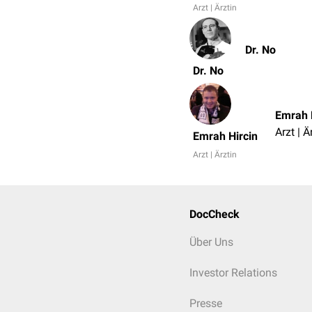
Arzt | Ärztin
Dr. No
Dr. No
Emrah 
Arzt | Ä
Emrah Hircin
Arzt | Ärztin
DocCheck
Über Uns
Investor Relations
Presse