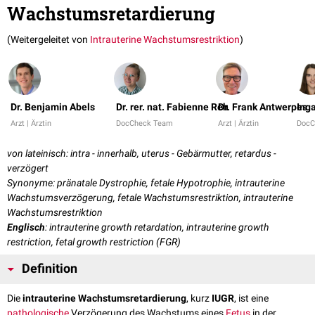
Wachstumsretardierung
(Weitergeleitet von
Intrauterine Wachstumsrestriktion
)
Dr. Benjamin Abels
Dr. rer. nat. Fabienne Reh
Dr. Frank Antwerpes
Ing
Arzt | Ärztin
DocCheck Team
Arzt | Ärztin
DocC
von lateinisch: intra - innerhalb, uterus - Gebärmutter, retardus -
verzögert
Synonyme: pränatale Dystrophie, fetale Hypotrophie, intrauterine
Wachstumsverzögerung, fetale Wachstumsrestriktion, intrauterine
Wachstumsrestriktion
Englisch
: intrauterine growth retardation, intrauterine growth
restriction, fetal growth restriction (FGR)
Definition
Die
intrauterine Wachstumsretardierung
, kurz
IUGR
, ist eine
pathologische
Verzögerung des Wachstums eines
Fetus
in der