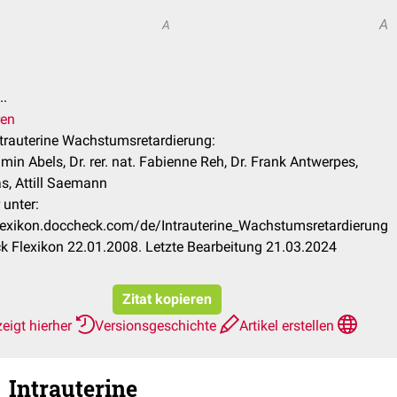
A
A
..
ren
Intrauterine Wachstumsretardierung:
min Abels, Dr. rer. nat. Fabienne Reh, Dr. Frank Antwerpes,
s, Attill Saemann
 unter:
flexikon.doccheck.com/de/Intrauterine_Wachstumsretardierung
 Flexikon 22.01.2008. Letzte Bearbeitung 21.03.2024
Zitat kopieren
eigt hierher
Versionsgeschichte
Artikel erstellen
Intrauterine