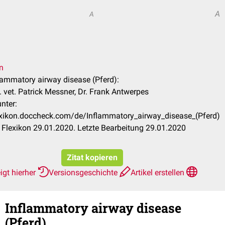
A
A
n
flammatory airway disease (Pferd):
 vet. Patrick Messner, Dr. Frank Antwerpes
nter:
lexikon.doccheck.com/de/Inflammatory_airway_disease_(Pferd)
Flexikon 29.01.2020. Letzte Bearbeitung 29.01.2020
Zitat kopieren
igt hierher
Versionsgeschichte
Artikel erstellen
Inflammatory airway disease
(Pferd)