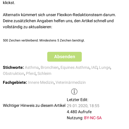
↑
CliniPharm CliniTox.
Dembrexin
CliniPharm Wirkstoffdaten
unterstützen
Bronchodilatatoren
(z.B.
Clenbuterol
0,8
µg
/
kgKG
BID
klickst.
zusätzlich eingeteilt werden. Anhand der Verteilung und Menge des
(abgerufen am 29.01.2020)
[
2
]
oral
) und
Sekretolytika
(z.B.
Dembrexin
0,6 mg/kgKG/Tag, verteilt auf
Schleims im endoskopischen Bild sind sechs Grade zu unterscheiden (0 =
[
3
]
zwei orale Applikationen
) die Atemfunktion.
Alternativ kümmert sich unser Flexikon-Redaktionsteam darum.
kein Schleim, 5 = profuse Schleimansammlung).
Deine zusätzlichen Angaben helfen uns, den Artikel schnell und
Hinweis: Diese Dosierungsangaben können Fehler enthalten.
Zusätzlich sind
Röntgenbilder
des
Thorax
(brochointerstitielle
vollständig zu aktualisieren:
Ausschlaggebend ist die Dosierungsempfehlung in der
Lungenzeichnung),
Ultraschalluntersuchungen
der
Lungen
Herstellerinformation
.
(hyperechogene Zonen) und
Blutuntersuchungen
(
Hämatologie
,
500
Zeichen verbleibend. Mindestens 5 Zeichen benötigt.
Serologie
) anzufertigen.
Absenden
Stichworte:
Asthma
,
Bronchien
,
Equines Asthma
,
IAD
,
Lunge
,
Obstruktion
,
Pferd
,
Schleim
Fachgebiete:
Innere Medizin
,
Veterinärmedizin
Letzter Edit:
Wichtiger Hinweis zu diesem Artikel
29.01.2020, 18:55
4.480 Aufrufe
Nutzung:
BY-NC-SA