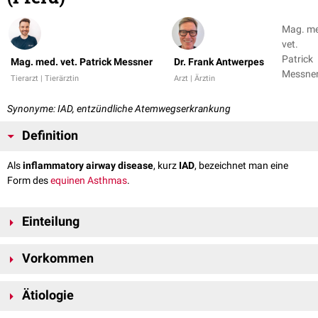
Mag. m
vet.
Patrick
Mag. med. vet. Patrick Messner
Dr. Frank Antwerpes
Messner
Tierarzt | Tierärztin
Arzt | Ärztin
Dr. Fran
Antwer
Synonyme: IAD, entzündliche Atemwegserkrankung
Definition
Als
inflammatory airway disease
, kurz
IAD
, bezeichnet man eine
Form des
equinen Asthmas
.
Einteilung
Equines Asthma kann anhand der
Ätiopathogenese
und der
Klinik
in
Vorkommen
zwei Gruppen unterteilt werden:
Inflammatory airway disease: milde bis moderate Form
IAD betrifft grundsätzlich
Pferde
aller Altersklassen, tritt aber im direkten
Recurrent airway obstruction
Ätiologie
(ROA): starke Form
Vergleich zur ROA häufiger bei jüngeren Pferden auf.