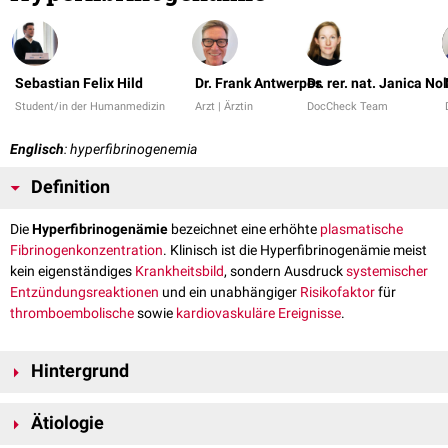
Sebastian Felix Hild
Dr. Frank Antwerpes
Dr. rer. nat. Janica No
Student/in der Humanmedizin
Arzt | Ärztin
DocCheck Team
Englisch
: hyperfibrinogenemia
Definition
Die
Hyperfibrinogenämie
bezeichnet eine erhöhte
plasmatische
Fibrinogenkonzentration
. Klinisch ist die Hyperfibrinogenämie meist
kein eigenständiges
Krankheitsbild
, sondern Ausdruck
systemischer
Entzündungsreaktionen
und ein unabhängiger
Risikofaktor
für
thromboembolische
sowie
kardiovaskuläre Ereignisse
.
Hintergrund
Fibrinogen ist ein in der
Leber
gebildetes
Akute-Phase-Protein
, das eine
Ätiologie
zentrale Rolle in der
Hämostase
spielt.