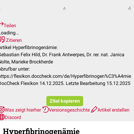
A
A
A
Teilen
Loading...
Zitieren
Artikel Hyperfibrinogenämie:
Sebastian Felix Hild, Dr. Frank Antwerpes, Dr. rer. nat. Janica
Nolte, Marieke Brockherde
Abrufbar unter:
https://flexikon.doccheck.com/de/Hyperfibrinogen%C3%A4mie
DocCheck Flexikon 14.12.2025. Letzte Bearbeitung 15.12.2025
Zitat kopieren
Was zeigt hierher
Versionsgeschichte
Artikel erstellen
Discord
Hyperfibrinogenämie