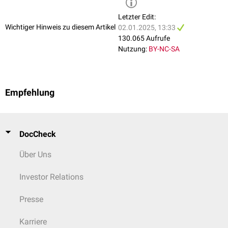
Abklärung von bestimmten Herz- oder Lungenerkrankungen (z.B.
Cor
pulmonale
). Darüber hinaus kann die
Sauerstoffsättigung
des Blutes
Letzter Edit:
bestimmt werden.
Wichtiger Hinweis zu diesem Artikel
02.01.2025, 13:33
130.065 Aufrufe
Weitere Verfahren
Nutzung:
BY-NC-SA
Neben Linksherz- und Rechtsherzkatheter gibt es weitere spezielle
Herzkatheter-Eingriffe. Hierzu gehören u.a.:
Koronarangioplastie
(PTCA)
Empfehlung
Elektrophysiologische Untersuchung des Herzens
Katheterablation
Okkluderimplantation
Intravaskulärer Ultraschall
(IVUS)
DocCheck
Intrakoronare Druckdrahtmessung
(
fraktionelle Flussreserve
)
Über Uns
Investor Relations
Presse
Karriere