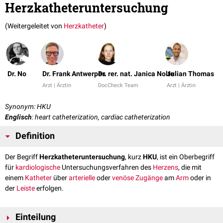
Herzkatheteruntersuchung
(Weitergeleitet von
Herzkatheter
)
Dr. No
Dr. Frank Antwerpes
Dr. rer. nat. Janica Nolte
Julian Thomas
Arzt | Ärztin
DocCheck Team
Arzt | Ärztin
Synonym: HKU
Englisch
: heart catheterization, cardiac catheterization
Definition
Der Begriff
Herzkatheteruntersuchung
, kurz
HKU
, ist ein Oberbegriff
für
kardiologische
Untersuchungsverfahren des
Herzens
, die mit
einem
Katheter
über
arterielle
oder
venöse
Zugänge
am
Arm
oder in
der
Leiste
erfolgen.
Einteilung