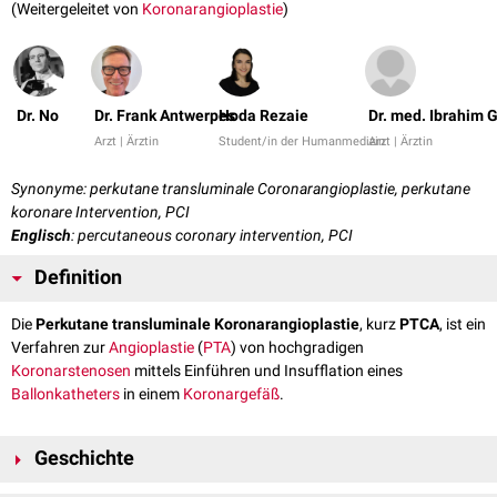
(Weitergeleitet von
Koronarangioplastie
)
Dr. No
Dr. Frank Antwerpes
Hoda Rezaie
Dr. med. Ibrahim 
Arzt | Ärztin
Student/in der Humanmedizin
Arzt | Ärztin
Synonyme: perkutane transluminale Coronarangioplastie, perkutane
koronare Intervention, PCI
Englisch
: percutaneous coronary intervention, PCI
Definition
Die
Perkutane transluminale Koronarangioplastie
, kurz
PTCA
, ist ein
Verfahren zur
Angioplastie
(
PTA
) von hochgradigen
Koronarstenosen
mittels Einführen und Insufflation eines
Ballonkatheters
in einem
Koronargefäß
.
Geschichte
Die PTCA wurde 1977 vom Deutschen
Kardiologen
Andreas Grüntzig