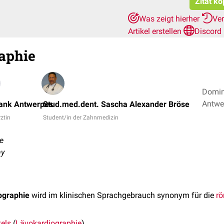
Zitat ko
Was zeigt hierher
Ve
Artikel erstellen
Discord
aphie
Domini
rank Antwerpes
Stud.med.dent. Sascha Alexander Bröse
rztin
Student/in der Zahnmedizin
e
hy
ographie
wird im klinischen Sprachgebrauch synonym für die
rö
kels
(
Lävokardiographie
),