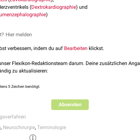
erzventrikels (
Dextrokardiographie
) und
umenzephalographie
)
et?
Hier melden
lbst verbessern, indem du auf
Bearbeiten
klickst.
 unser Flexikon-Redaktionsteam darum. Deine zusätzlichen Anga
ändig zu aktualisieren:
tens 5 Zeichen benötigt.
Absenden
gsverfahren
e
,
Neurochirurgie
,
Terminologie