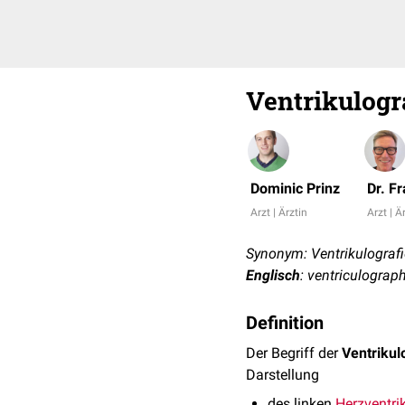
Ventrikulogr
Dominic Prinz
Dr. F
Arzt | Ärztin
Arzt | Ä
Synonym: Ventrikulografi
Englisch
: ventriculograp
Definition
Der Begriff der
Ventrikul
Darstellung
des linken
Herzventri