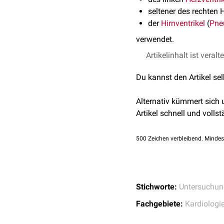
seltener des rechten H
der
Hirnventrikel
(
Pne
verwendet.
Artikelinhalt ist veralt
Du kannst den Artikel se
Alternativ kümmert sich
Artikel schnell und vollst
500
Zeichen verbleibend. Mindes
Stichworte:
Untersuchun
Fachgebiete:
Kardiologi