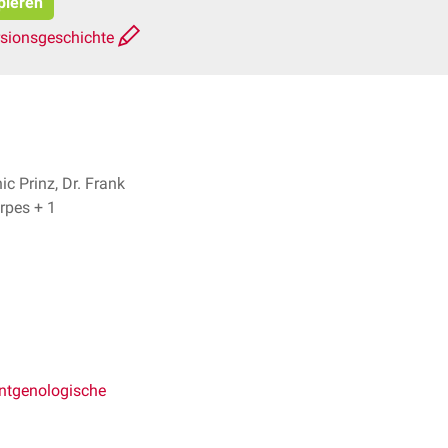
pieren
rsionsgeschichte
c Prinz, Dr. Frank
Antwerpes + 1
ntgenologische