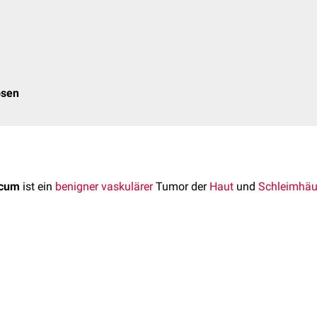
osen
icum
ist ein
benigner
vaskulärer
Tumor der
Haut
und
Schleimhäu
ma pyogenicum ist eigentlich eine Fehlbezeichnung. Es handelt
bakterielle
Infektion
, sondern um eine
entzündliche
Hyperplasie
.