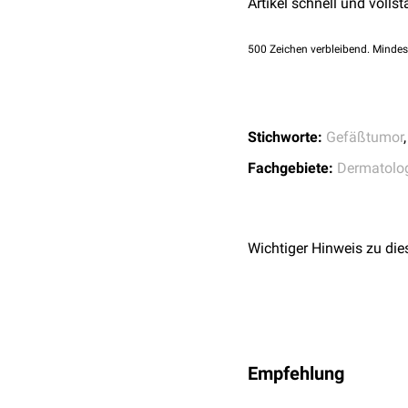
Pseudokuhpocken
Artikel schnell und vollst
500
Zeichen verbleibend. Mindes
Stichworte:
Gefäßtumor
Fachgebiete:
Dermatolo
Wichtiger Hinweis zu die
Empfehlung