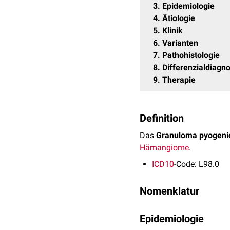
3
Epidemiologie
4
Ätiologie
5
Klinik
6
Varianten
7
Pathohistologie
8
Differenzialdiagn
9
Therapie
Definition
Das
Granuloma pyogen
Hämangiome
.
ICD10
-Code: L98.0
Nomenklatur
Die Bezeichnung Granulo
Epidemiologie
Granulom
, noch um eine