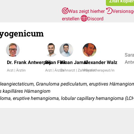
Zitat kopie
Was zeigt hierher
Versionsg
erstellen
Discord
pyogenicum
Sara
Dr. Frank Antwerpes
Bijan Fink
Kinan Jamal
Alexander Walz
Arzt | Ärztin
Arzt | Ärztin
Zahnarzt | Zahnärztin
Physiotherapeut/in
leangiectaticum, Granuloma pediculatum, eruptives Hämangio
s kapilläres Hämangiom
uloma, eruptive hemangioma, lobular capillary hemangioma (LC