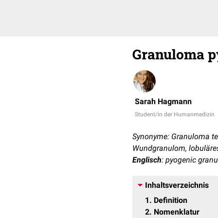
Granuloma 
Sarah Hagmann
Student/in der Humanmedizin
Synonyme: Granuloma te
Wundgranulom, lobuläre
Englisch
: pyogenic gran
Inhaltsverzeichnis
1
Definition
2
Nomenklatur