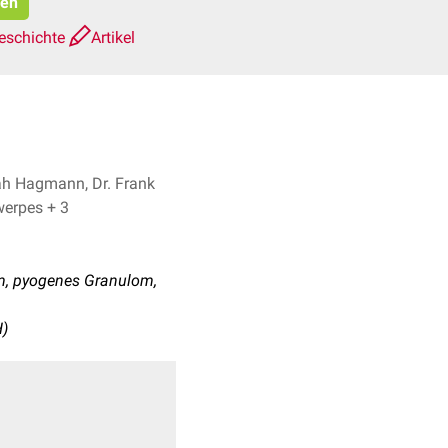
ren
eschichte
Artikel
h Hagmann, Dr. Frank
Antwerpes + 3
m, pyogenes Granulom,
H)