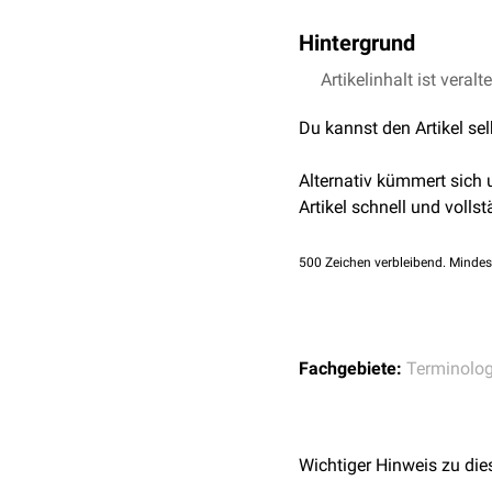
Hintergrund
Charakteristisch für fi
Artikelinhalt ist veralt
Beispiel ist die im Rahm
Du kannst den Artikel se
Alternativ kümmert sich
Artikel schnell und vollst
500
Zeichen verbleibend. Mindes
Fachgebiete:
Terminolog
Wichtiger Hinweis zu die