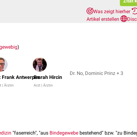
Zitat 
Was zeigt hierher
Artikel erstellen
Disc
gewebig
)
Dr. No, Dominic Prinz + 3
z
. Frank Antwerpes
Emrah Hircin
t | Ärztin
Arzt | Ärztin
dizin
"faserreich", "aus
Bindegewebe
bestehend" bzw. "zu Bind