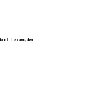
ldung
. Ein anschauliches
brose
.
ben helfen uns, den