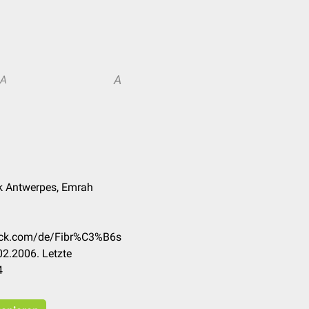
A
A
nk Antwerpes, Emrah
heck.com/de/Fibr%C3%B6s
2.2006. Letzte
4