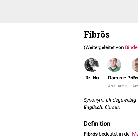
Fibrös
(Weitergeleitet von
Binde
Dr. No
Dominic Prin
Dr
Arzt | Ärztin
Arz
Synonym: bindegewebig
Englisch:
fibrous
Definition
Fibrös
bedeutet in der
Me