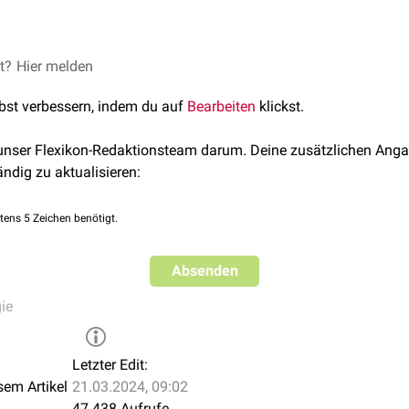
bröse Umbauprozesse im
et?
Hier melden
Körper
ist die vermehrte
Kollagenfaserbi
en einer
Narbenbildung
nach
Gewebeverletzung
stattfindende
Fi
lbst verbessern, indem du auf
Bearbeiten
klickst.
 unser Flexikon-Redaktionsteam darum. Deine zusätzlichen Anga
ändig zu aktualisieren:
tens 5 Zeichen benötigt.
Absenden
ie
Letzter Edit:
sem Artikel
21.03.2024, 09:02
47.438 Aufrufe