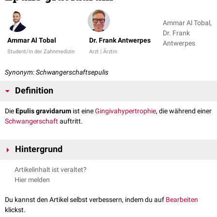
Ammar Al Tobal,
Dr. Frank
Ammar Al Tobal
Dr. Frank Antwerpes
Antwerpes
Student/in der Zahnmedizin
Arzt | Ärztin
Synonym: Schwangerschaftsepulis
Definition
Die
Epulis gravidarum
ist eine
Gingiva
hypertrophie
, die während einer
Schwangerschaft
auftritt.
Hintergrund
Die Epulis gravidarum entsteht unter dem Einfluss weiblicher
Artikelinhalt ist veraltet?
Sexualhormone
.
Prädisponierend
ist eine schlechte
Mundhygiene
. Das
Hier melden
hypertrophe Gewebe kann sich nach Ablauf der Schwangerschaft
spontan zurückbilden. Gelegentlich ist eine operative Entfernung
Du kannst den Artikel selbst verbessern, indem du auf
Bearbeiten
notwendig.
klickst.