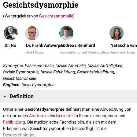
Gesichtsdysmorphie
(Weitergeleitet von
Gesichtsanomalie
)
Dr. No
Dr. Frank Antwerpes
Andreas Reinhard
Natascha van
Arzt | Ärztin
Gesundheits- und Krankenpfleger/in
DocCheck Team
Synonyme: Faziesanomalie, faziale Anomalie, faziale Auffälligkeit,
faziale Dysmorphie, faziale Fehlbildung, Gesichtsfehlbildung,
Gesichtsanomalie
Englisch
: facial dysmorphia
Definition
Unter einer
Gesichtsdysmorphie
definiert man eine Abweichung von
der normalen
Anatomie
des
Gesichts
im Sinne einer angeborenen
Fehlbildung
. Die medizinische Fachdisziplin, die sich mit dem
Erkennen von Gesichtsdysmorphien beschäftigt, ist die
Dysmorphologie
.