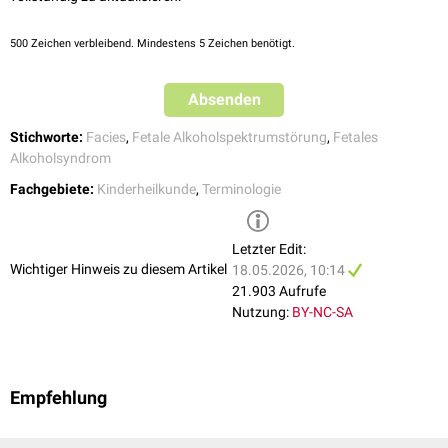
Greig-Syndrom
Katzenschrei-Syndrom
500
Zeichen verbleibend. Mindestens 5 Zeichen benötigt.
Larsen-Syndrom
Laurence-Moon-Bardet-Biedl-Syndrom
Absenden
Mowat-Wilson-Syndrom
Myhre-Syndrom
Stichworte:
Facies
,
Fetale Alkoholspektrumstörung
,
Fetales
Noonan-Syndrom
Alkoholsyndrom
OHDO-Syndrom
Osteogenesis imperfecta
Fachgebiete:
Kinderheilkunde
,
Terminologie
Prieto-Syndrom
Pterygium-Syndrom
Robinow-Syndrom
Letzter Edit:
Silver-Russell-Syndrom
Wichtiger Hinweis zu diesem Artikel
18.05.2026, 10:14
Turner-Syndrom
21.903 Aufrufe
Waardenburg-Syndrom
Nutzung:
BY-NC-SA
Empfehlung