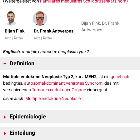
(Weitergeleitet von
Familiäres medulläres Schilddrüsenkarzinom
)
Bijan Fink, Dr. Frank
Antwerpes
Bijan Fink
Dr. Frank Antwerpes
Arzt | Ärztin
Arzt | Ärztin
Englisch
: multiple endocrine neoplasia type 2
Definition
Multiple endokrine Neoplasie Typ 2
, kurz
MEN2
, ist ein
genetisch
bedingtes,
autosomal-dominant vererbtes
Syndrom
, das mit
verschiedenen
Tumoren
endokriner
Organe
einhergeht.
siehe auch
:
Multiple endokrine Neoplasie
Epidemiologie
Die
Prävalenz
von MEN2 liegt bei etwa 2 bis 5 Fällen pro 100.000.
Einteilung