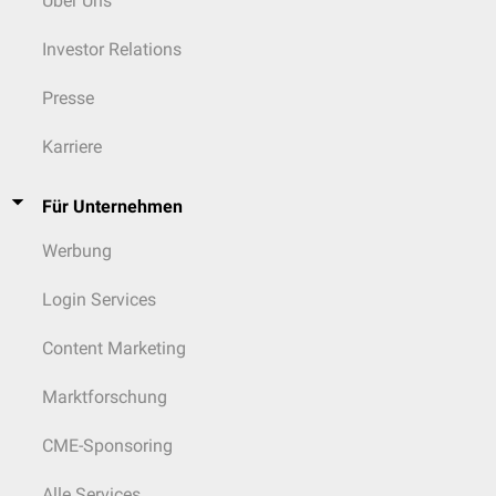
Über Uns
Verdickung der Nerven der
Cornea
Anomalien des Bewegungsapparats (z.B.
Gelenklaxizität
)
Investor Relations
FMTC
Presse
Bei Patienten mit FMTC entwickeln sich in der Regel nur medulläre
Schilddrüsenkarzinome, die meist milder verlaufen als bei den anderen
Formen. Bei einigen Patienten kann ebenfalls ein Morbus Hirschsprung
Karriere
auftreten.
Für Unternehmen
Werbung
Login Services
Content Marketing
Marktforschung
CME-Sponsoring
Alle Services