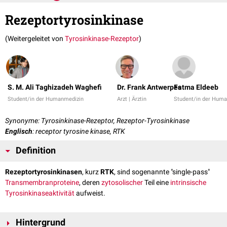
Rezeptortyrosinkinase
(Weitergeleitet von
Tyrosinkinase-Rezeptor
)
S. M. Ali Taghizadeh Waghefi
Dr. Frank Antwerpes
Fatma Eldeeb
Student/in der Humanmedizin
Arzt | Ärztin
Student/in der Hum
Synonyme: Tyrosinkinase-Rezeptor, Rezeptor-Tyrosinkinase
Englisch
: receptor tyrosine kinase, RTK
Definition
Rezeptortyrosinkinasen
, kurz
RTK
, sind sogenannte "single-pass"
Transmembranproteine
, deren
zytosolischer
Teil eine
intrinsische
Tyrosinkinaseaktivität
aufweist.
Hintergrund