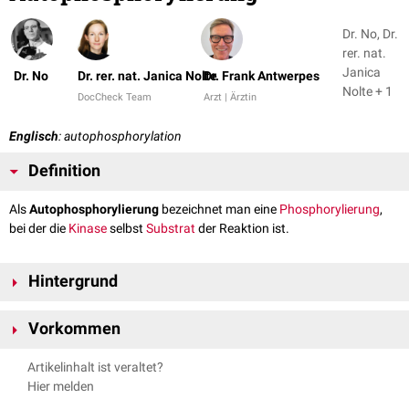
Dr. No, Dr.
rer. nat.
Janica
Dr. No
Dr. rer. nat. Janica Nolte
Dr. Frank Antwerpes
Nolte + 1
DocCheck Team
Arzt | Ärztin
Englisch
: autophosphorylation
Definition
Als
Autophosphorylierung
bezeichnet man eine
Phosphorylierung
,
bei der die
Kinase
selbst
Substrat
der Reaktion ist.
Hintergrund
Die Autophosphorylierung ist eine Form der
posttranslationalen
Vorkommen
Modifikation von
Proteinen
. Die Phosphorylierung findet durch die
Addition einer
Phosphatgruppe
an
Serin
-,
Threonin
- oder
Tyrosinresten
Bei
Rezeptortyrosinkinasen
wie dem
EGF-Rezeptor
wird durch Bindung
Artikelinhalt ist veraltet?
innerhalb der Proteinkinase statt. Die Reaktion kann dabei durch das
eines
Liganden
die Autophosphorylierung an spezifischen
Tyrosinresten
Hier melden
eigene
aktive Zentrum
der Kinase ("Cis-Autophosphorylierung") oder
initiiert. Der phosphorylierte Rezeptor kann weiter Proteine binden,
durch eine weitere Kinase derselben Art ("Trans-Autophosphorylierung")