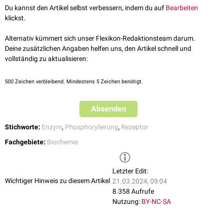
phosphorylieren und Signalkaskaden starten.
Du kannst den Artikel selbst verbessern, indem du auf
Bearbeiten
katalysiert werden. Letzteres wird vor allem bei
Rezeptoren
beobachtet,
klickst.
die im Zuge ihrer Aktivierung
Homodimere
bilden (z.B.
Rezeptortyrosinkinasen
).
Alternativ kümmert sich unser Flexikon-Redaktionsteam darum.
Deine zusätzlichen Angaben helfen uns, den Artikel schnell und
vollständig zu aktualisieren:
500
Zeichen verbleibend. Mindestens 5 Zeichen benötigt.
Absenden
Stichworte:
Enzym
,
Phosphorylierung
,
Rezeptor
Fachgebiete:
Biochemie
Letzter Edit:
Wichtiger Hinweis zu diesem Artikel
21.03.2024, 09:04
8.358 Aufrufe
Nutzung:
BY-NC-SA