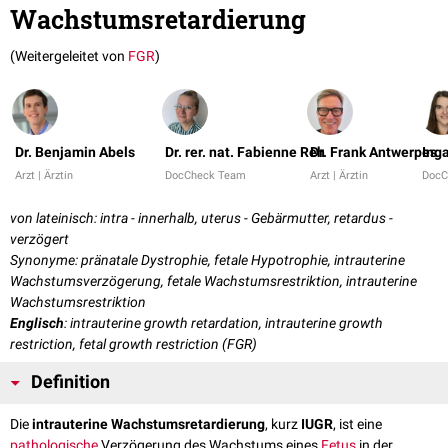
Wachstumsretardierung
(Weitergeleitet von
FGR
)
Dr. Benjamin Abels
Dr. rer. nat. Fabienne Reh
Dr. Frank Antwerpes
Ing
Arzt | Ärztin
DocCheck Team
Arzt | Ärztin
DocC
von lateinisch: intra - innerhalb, uterus - Gebärmutter, retardus -
verzögert
Synonyme: pränatale Dystrophie, fetale Hypotrophie, intrauterine
Wachstumsverzögerung, fetale Wachstumsrestriktion, intrauterine
Wachstumsrestriktion
Englisch
: intrauterine growth retardation, intrauterine growth
restriction, fetal growth restriction (FGR)
Definition
Die
intrauterine Wachstumsretardierung
, kurz
IUGR
, ist eine
pathologische
Verzögerung des Wachstums eines
Fetus
in der