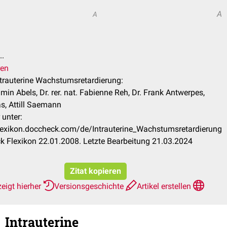
A
A
..
ren
Intrauterine Wachstumsretardierung:
min Abels, Dr. rer. nat. Fabienne Reh, Dr. Frank Antwerpes,
s, Attill Saemann
 unter:
flexikon.doccheck.com/de/Intrauterine_Wachstumsretardierung
 Flexikon 22.01.2008. Letzte Bearbeitung 21.03.2024
Zitat kopieren
eigt hierher
Versionsgeschichte
Artikel erstellen
Intrauterine