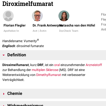
Diroximelfumarat
Flo
Fleg
Fr
Florian Flegler
Dr. Frank Antwerpes
Natascha van den Höfel
An
Apotheker/in
Arzt | Ärztin
DocCheck Team
+ 1
®
Handelsname: Vumerity
Englisch
: diroximel fumarate
Definition
Diroximelfumarat
, kurz
DRF
, ist ein
oral
einzunehmender
Arzneistoff
zur Behandlung der
multiplen Sklerose
(MS). DRF ist eine
Weiterentwicklung von
Dimethylfumarat
mit verbesserter
Verträglichkeit.
Chemie
Diroximelfumarat ist eine zweifach
veresterte
Fumarsäure
. An einer
Wirkmechanismus