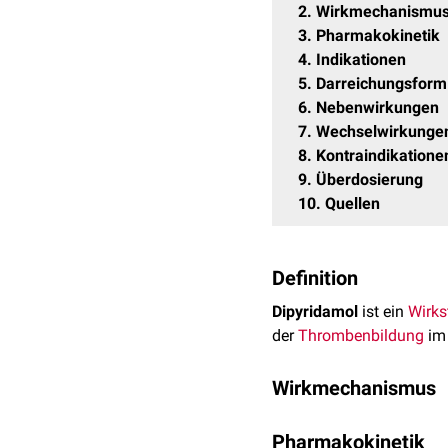
2
Wirkmechanismu
3
Pharmakokinetik
4
Indikationen
5
Darreichungsform
6
Nebenwirkungen
7
Wechselwirkunge
8
Kontraindikatione
9
Überdosierung
10
Quellen
Definition
Dipyridamol
ist ein
Wirks
der
Thrombenbildung
im
Wirkmechanismus
Die Wirkung Dipyridamol
Pharmakokinetik