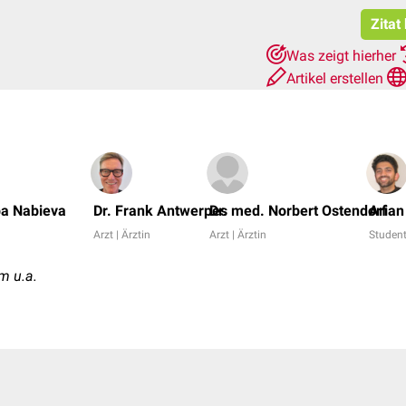
Zitat
Was zeigt hierher
Artikel erstellen
ba Nabieva
Dr. Frank Antwerpes
Dr. med. Norbert Ostendorf
Arian
Arzt | Ärztin
Arzt | Ärztin
Studen
m u.a.