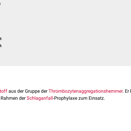
s
n
n
toff
aus der Gruppe der
Thrombozytenaggregationshemmer
. E
 Rahmen der
Schlaganfall
-Prophylaxe zum Einsatz.
 basiert im Wesentlichen auf 2 Mechanismen: