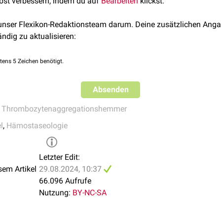
lbst verbessern, indem du auf
Bearbeiten
klickst.
 unser Flexikon-Redaktionsteam darum. Deine zusätzlichen Anga
ändig zu aktualisieren:
tens 5 Zeichen benötigt.
Absenden
,
Thrombozytenaggregationshemmer
l
,
Hämostaseologie
Letzter Edit:
sem Artikel
29.08.2024, 10:37
66.096 Aufrufe
Nutzung:
BY-NC-SA