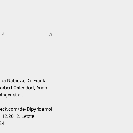
A
A
iba Nabieva, Dr. Frank
orbert Ostendorf, Arian
inger et al.
check.com/de/Dipyridamol
.12.2012. Letzte
24