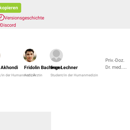
 kopieren
Versionsgeschichte
Discord
Priv.-Doz.
Dr. med.
 Akhondi
Fridolin Bachinger
Ivan Lechner
Naiba
t/in der Humanmedizin
Arzt | Ärztin
Student/in der Humanmedizin
Nabieva,
Dr. Frank
Antwerpes
+ 5