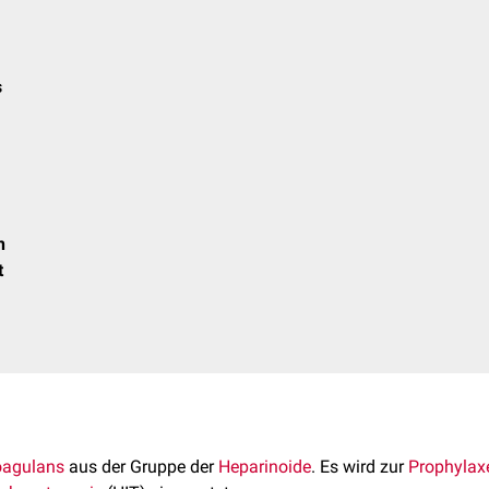
s
n
t
oagulans
aus der Gruppe der
Heparinoide
. Es wird zur
Prophylax