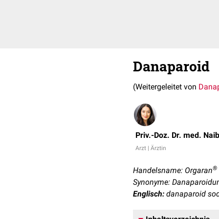
Danaparoid
(Weitergeleitet von
Danap
Priv.-Doz. Dr. med. Nai
Arzt | Ärztin
®
Handelsname: Orgaran
Synonyme: Danaparoidum
Englisch:
danaparoid so