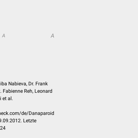
A
A
aiba Nabieva, Dr. Frank
at. Fabienne Reh, Leonard
 et al.
ccheck.com/de/Danaparoid
.09.2012. Letzte
024