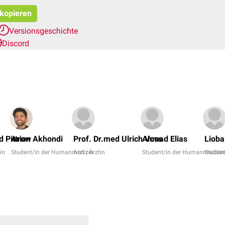
 kopieren
Versionsgeschichte
Discord
d Pittrow
Arian Akhondi
Prof. Dr.med Ulrich Voss
Ahmad Elias
Lioba
tin
Student/in der Humanmedizin
Arzt | Ärztin
Student/in der Humanmedizin
Studen