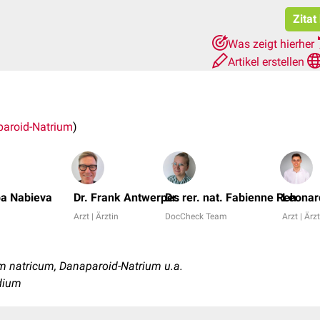
Zitat
Was zeigt hierher
Artikel erstellen
aroid-Natrium
)
ba Nabieva
Dr. Frank Antwerpes
Dr. rer. nat. Fabienne Reh
Leonar
Arzt | Ärztin
DocCheck Team
Arzt | Ärz
 natricum, Danaparoid-Natrium u.a.
dium