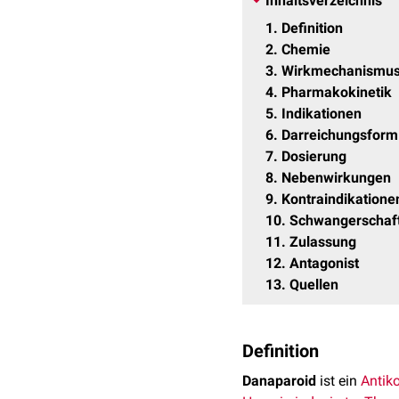
Inhaltsverzeichnis
1
Definition
2
Chemie
3
Wirkmechanismu
4
Pharmakokinetik
5
Indikationen
6
Darreichungsform
7
Dosierung
8
Nebenwirkungen
9
Kontraindikatione
10
Schwangerschaf
11
Zulassung
12
Antagonist
13
Quellen
Definition
Danaparoid
ist ein
Antik