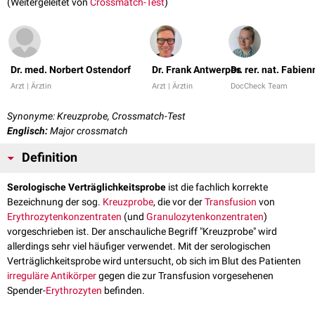
(Weitergeleitet von
Crossmatch-Test
)
Dr. med. Norbert Ostendorf
Dr. Frank Antwerpes
Dr. rer. nat. Fabie
Arzt | Ärztin
Arzt | Ärztin
DocCheck Team
Synonyme: Kreuzprobe, Crossmatch-Test
Englisch:
Major crossmatch
Definition
Serologische Verträglichkeitsprobe
ist die fachlich korrekte
Bezeichnung der sog.
Kreuzprobe
, die vor der
Transfusion
von
Erythrozytenkonzentraten
(und
Granulozytenkonzentraten
)
vorgeschrieben ist. Der anschauliche Begriff "Kreuzprobe" wird
allerdings sehr viel häufiger verwendet. Mit der serologischen
Verträglichkeitsprobe wird untersucht, ob sich im Blut des Patienten
irreguläre Antikörper
gegen die zur Transfusion vorgesehenen
Spender-
Erythrozyten
befinden.