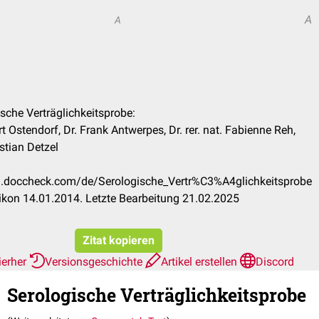
A
A
ische Verträglichkeitsprobe:
t Ostendorf, Dr. Frank Antwerpes, Dr. rer. nat. Fabienne Reh,
istian Detzel
on.doccheck.com/de/Serologische_Vertr%C3%A4glichkeitsprobe
kon 14.01.2014. Letzte Bearbeitung 21.02.2025
Zitat kopieren
ierher
Versionsgeschichte
Artikel erstellen
Discord
Serologische Verträglichkeitsprobe