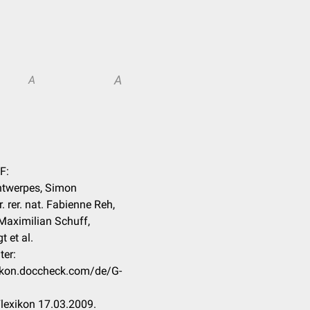
A
A
F:
ntwerpes, Simon
. rer. nat. Fabienne Reh,
. Maximilian Schuff,
 et al.
ter:
xikon.doccheck.com/de/G-
lexikon 17.03.2009.