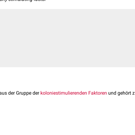
aus der Gruppe der
koloniestimulierenden Faktoren
und gehört 
G-CSF (
GCSF
;
CSF3OS
;
C17orf33
) liegt auf
Chromosom 17
am
G