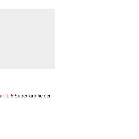
zur
IL-6
-Superfamilie der
enlokus
17q11.2-q12.