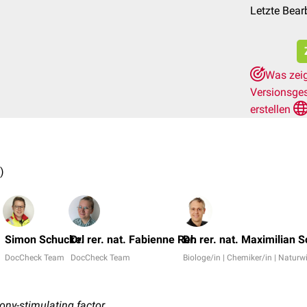
Letzte Bear
Was zeig
Versionsge
erstellen
)
Simon Schuckel
Dr. rer. nat. Fabienne Reh
Dr. rer. nat. Maximilian 
DocCheck Team
DocCheck Team
Biologe/in | Chemiker/in | Naturw
lony-stimulating factor