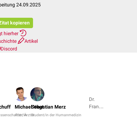
beitung 24.09.2025
Zitat kopieren
t hierher
schichte
Artikel
Discord
Dr.
Frank
Schuff
Michael Vogt
Sebastian Merz
Antwerpes,
issenschaftler/in
Arzt | Ärztin
Student/in der Humanmedizin
Simon
Schuckel
+ 5