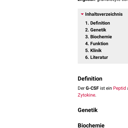
Inhaltsverzeichnis
1
Definition
2
Genetik
3
Biochemie
4
Funktion
5
Klinik
6
Literatur
Definition
Der
G-CSF
ist ein
Peptid
Zytokine
.
Genetik
Das
kodierende
Gen
für 
Biochemie