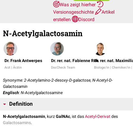
Was zeigt hierher
Versionsgeschichte
Artikel
erstellen
Discord
N-Acetylgalactosamin
Dr. Frank Antwerpes
Dr. rer. nat. Fabienne Reh
Dr. rer. nat. Maximil
Arzt | Ärztin
DocCheck Team
Biologe/in | Chemiker/in 
Synonyme: 2-Acetylamino-2-desoxy-D-galactose, N-Acetyl-D-
Galactosamin
Englisch
: N-Acetylgalactosamine
Definition
N-Acetylgalactosamin
, kurz
GalNAc
, ist das
Acetyl
-
Derivat
des
Galactosamins
.