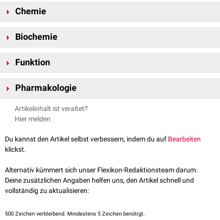
Chemie
Die
Summenformel
von N-Acetylgalactosamin lautet C
H
NO
. Die
8
15
6
Biochemie
molare Masse
beträgt 221,21 g/
mol
. Der
Schmelzpunkt
liegt bei 158–
162 °C. N-Acetylgalactosamin ist gut löslich in
Wasser
.
Die Übertragung von N-Acetylgalactosamin auf
Serin
- oder
Funktion
Threoninreste
von
Proteinen
erfolgt über die aktivierte Form (
UDP-
GalNAc
). Die Übertragung wird durch
N-
N-Acetylgalactosamin hat verschiedene Funktionen:
Acetylgalactosaminyltransferasen
katalysiert.
Pharmakologie
Beim Menschen bildet N-Acetylgalactosamin das terminale
Kohlenhydrat
des
Blutgruppenmerkmals
A des
AB0-Systems
. Das
GalNAc wird in der
Pharmazie
für zielgerichtete Wirkstofftransporte
Artikelinhalt ist veraltet?
Blutgruppenmerkmal B enthält stattdessen Galactose.
(
Drug Delivery
) verwendet.
Hier melden
N-Acetylgalactosamin ist ein Baustein von
Glykolipiden
und
Glykoproteinen
der Zellmembran. Ferner ist es ein Bestandteil des
Du kannst den Artikel selbst verbessern, indem du auf
Bearbeiten
Chondroitinsulfats
und anderer
Glykosaminoglykane
(GAGs).
klickst.
N-Acetylgalactosamin kommt in hoher Konzentration in den
Nervenzellen
von Menschen und Tieren vor.
Alternativ kümmert sich unser Flexikon-Redaktionsteam darum.
Deine zusätzlichen Angaben helfen uns, den Artikel schnell und
vollständig zu aktualisieren:
500
Zeichen verbleibend. Mindestens 5 Zeichen benötigt.