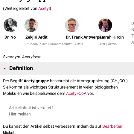
(Weitergeleitet von
Acetyl
)
D
N
Z
Dr. No
Zekjiri Ardit
Dr. Frank Antwerpes
Emrah Hircin
A
Student/in der Humanmedizin
Arzt | Ärztin
Arzt | Ärztin
+
Synonym: Acetylrest
Definition
Der Begriff
Acetylgruppe
beschreibt die Atomgruppierung (CH
CO-).
3
Sie kommt als wichtiges Strukturelement in vielen biologischen
Molekülen wie beispielsweise dem
Acetyl-CoA
vor.
Artikelinhalt ist veraltet?
Hier melden
Du kannst den Artikel selbst verbessern, indem du auf
Bearbeiten
klickst.