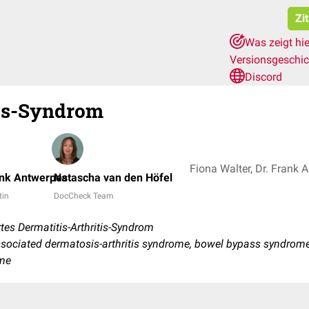
Zi
Was zeigt hi
Versionsgeschi
Discord
ss-Syndrom
ank Antwerpes
Natascha van den Höfel
tin
DocCheck Team
es Dermatitis-Arthritis-Syndrom
sociated dermatosis-arthritis syndrome, bowel bypass syndrome 
ome