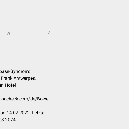
A
A
ypass-Syndrom:
. Frank Antwerpes,
en Höfel
n.doccheck.com/de/Bowel-
m
on 14.07.2022. Letzte
.03.2024