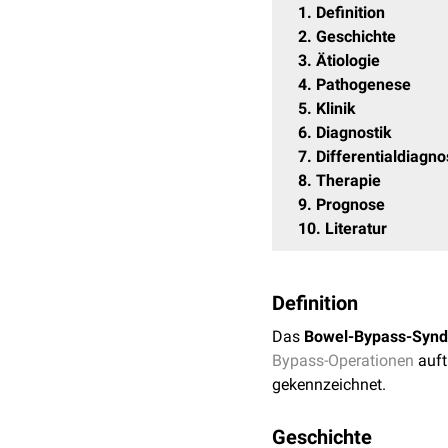
1
Definition
2
Geschichte
3
Ätiologie
4
Pathogenese
5
Klinik
6
Diagnostik
7
Differentialdiagn
8
Therapie
9
Prognose
10
Literatur
Definition
Das
Bowel-Bypass-Syn
Bypass-Operationen
auftr
gekennzeichnet.
Geschichte