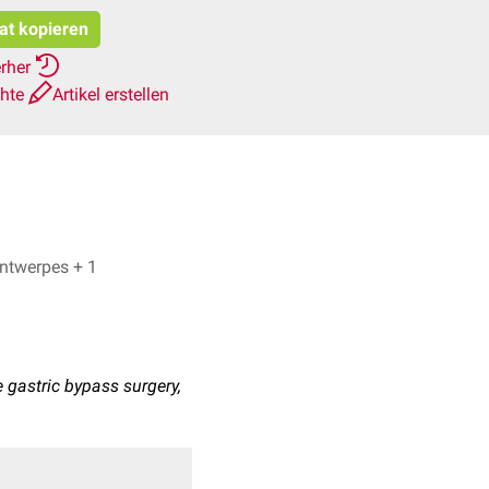
tat kopieren
erher
chte
Artikel erstellen
Fiona Walter, Dr. Frank Antwerpes + 1
gastric bypass surgery,