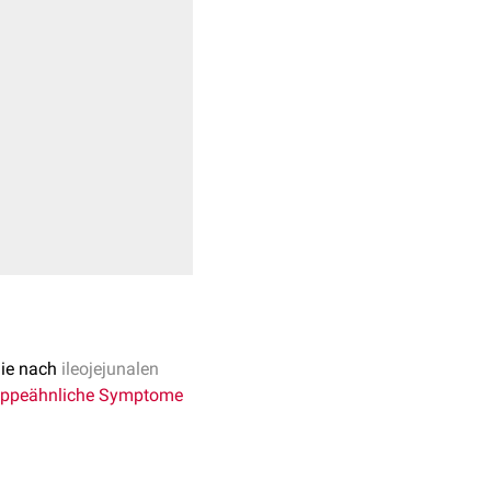
nie nach
ileojejunalen
ippeähnliche
Symptome