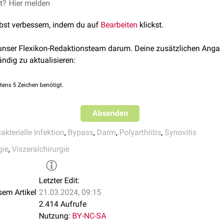
et?
die - Bowel-Bypass-Syndrom
Hier melden
, abgerufen am 14.07.2022
ten. Die Hautveränderungen können mit
Schmerzen
und
Juckr
bypass syndrome
, abgerufen am 14.07.2022
 1 bis 2 Wochen ab. Die Hauterscheinungen treten bevorzugt an
lbst verbessern, indem du auf
Bearbeiten
klickst.
alco’s Dermatologie, Venerologie und Allergologie. 7. Auflage, Sp
en
sowie dem oberen
Rumpf
und den
Armen
(insbesondere an de
 betroffen.
 unser Flexikon-Redaktionsteam darum. Deine zusätzlichen Anga
t es zum Auftreten eines
Erythema nodosum
oder zu trockener 
ändig zu aktualisieren:
einer
Acrodermatitis enteropathica
ähneln.
tens 5 Zeichen benötigt.
Absenden
akterielle Infektion
,
Bypass
,
Darm
,
Polyarthritis
,
Synovitis
gie
,
Viszeralchirurgie
Letzter Edit:
sem Artikel
21.03.2024, 09:15
2.414 Aufrufe
Nutzung:
BY-NC-SA