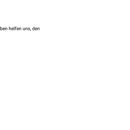
eiz
einhergehen und
 den
Fußsohlen
,
Händen
,
ringer-Verlag, 2018
n Streckseiten) auf. Die
ben helfen uns, den
Haut bzw.