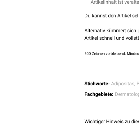
Artikelinhalt ist veralt
Altmeyers Enzyklopä
Pustelbildung
zu beobach
DermNet NZ - Bowel 
heilen in der Regel nach
Du kannst den Artikel se
Plewig et al. Braun-F
am
Gesicht
, den
Genitali
Schleimhäute
sind selten
Alternativ kümmert sich
In seltenen Fällen komm
Artikel schnell und vollst
Hautveränderungen, die 
500
Zeichen verbleibend. Mindes
Stichworte:
Adipositas
,
B
Fachgebiete:
Dermatolo
Wichtiger Hinweis zu die