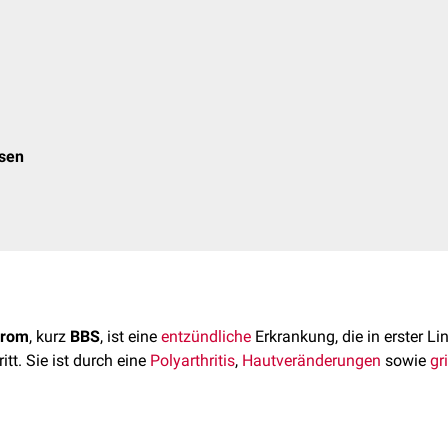
osen
drom
, kurz
BBS
, ist eine
entzündliche
Erkrankung, die in erster Li
itt. Sie ist durch eine
Polyarthritis
,
Hautveränderungen
sowie
gr