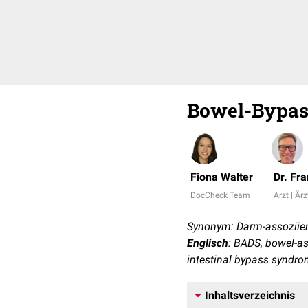
Bowel-Bypa
Fiona Walter
Dr. Fr
DocCheck Team
Arzt | Ärz
Synonym: Darm-assoziiert
Englisch
: BADS, bowel-as
intestinal bypass syndr
Inhaltsverzeichnis