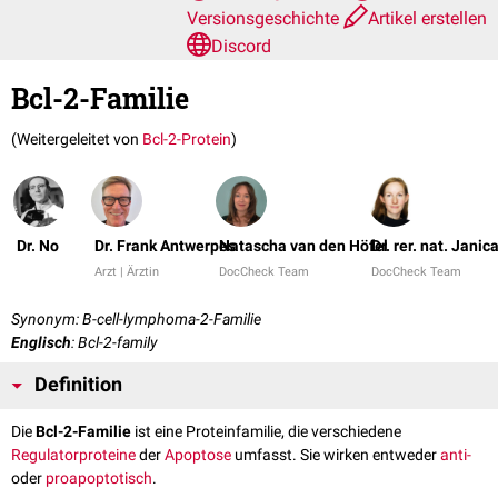
Versionsgeschichte
Artikel erstellen
Discord
Bcl-2-Familie
(Weitergeleitet von
Bcl-2-Protein
)
Dr. No
Dr. Frank Antwerpes
Natascha van den Höfel
Dr. rer. nat. Janic
Arzt | Ärztin
DocCheck Team
DocCheck Team
Synonym: B-cell-lymphoma-2-Familie
Englisch
: Bcl-2-family
Definition
Die
Bcl-2-Familie
ist eine Proteinfamilie, die verschiedene
Regulatorproteine
der
Apoptose
umfasst. Sie wirken entweder
anti-
oder
proapoptotisch
.