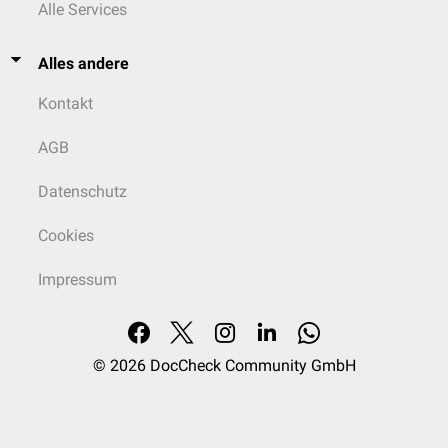
die mitochondriale
Calciumhomöostase
sowie Signalwege, die durch
Alle Services
Calcium gesteuert werden.
Alles andere
Kontakt
AGB
Datenschutz
Cookies
Impressum
© 2026
DocCheck Community GmbH