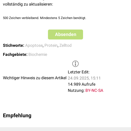
Die genauen Abläufe sind noch (2022) Gegenstand der
vollständig zu aktualisieren:
Grundlagenforschung.
500
Zeichen verbleibend. Mindestens 5 Zeichen benötigt.
Absenden
Stichworte:
Apoptose
,
Protein
,
Zelltod
Fachgebiete:
Biochemie
Letzter Edit:
Wichtiger Hinweis zu diesem Artikel
24.09.2025, 15:11
14.989 Aufrufe
Nutzung:
BY-NC-SA
Empfehlung