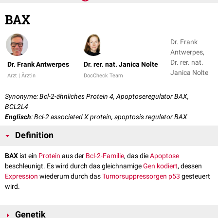
BAX
Dr. Frank
Antwerpes,
Dr. rer. nat.
Dr. Frank Antwerpes
Dr. rer. nat. Janica Nolte
Janica Nolte
Arzt | Ärztin
DocCheck Team
Synonyme: Bcl-2-ähnliches Protein 4, Apoptoseregulator BAX,
BCL2L4
Englisch
: Bcl-2 associated X protein, apoptosis regulator BAX
Definition
BAX
ist ein
Protein
aus der
Bcl-2-Familie
, das die
Apoptose
beschleunigt. Es wird durch das gleichnamige
Gen
kodiert
, dessen
Expression
wiederum durch das
Tumorsuppressorgen
p53
gesteuert
wird.
Genetik