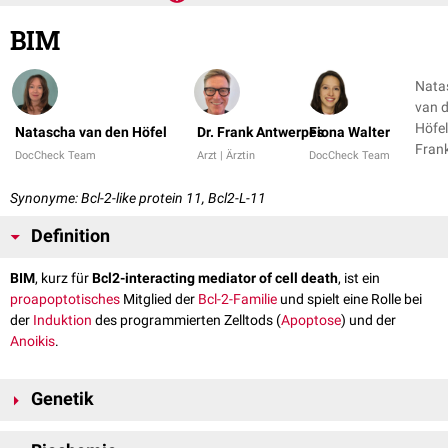
BIM
Nata
van 
Höfel
Natascha van den Höfel
Dr. Frank Antwerpes
Fiona Walter
Fran
DocCheck Team
Arzt | Ärztin
DocCheck Team
Antw
+ 1
Synonyme: Bcl-2-like protein 11, Bcl2-L-11
Definition
BIM
, kurz für
Bcl2-interacting mediator of cell death
, ist ein
proapoptotisches
Mitglied der
Bcl-2-Familie
und spielt eine Rolle bei
der
Induktion
des programmierten Zelltods (
Apoptose
) und der
Anoikis
.
Genetik
BIM wird vom
Gen
BCL2L11 auf
Chromosom 2
am
Genlokus
2q13