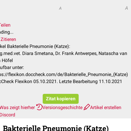
A
A
Teilen
ding...
Zitieren
ikel Bakterielle Pneumonie (Katze):
.med.vet. Diara Smetana, Dr. Frank Antwerpes, Natascha van
 Höfel
ufbar unter:
ps://flexikon.doccheck.com/de/Bakterielle_Pneumonie_(Katze)
Check Flexikon 05.10.2021. Letzte Bearbeitung 11.10.2021
Zitat kopieren
Was zeigt hierher
Versionsgeschichte
Artikel erstellen
Discord
Bakterielle Pneumonie (Katze)