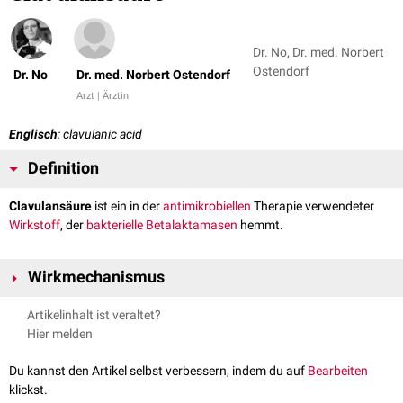
Dr. No, Dr. med. Norbert
Ostendorf
Dr. No
Dr. med. Norbert Ostendorf
Arzt | Ärztin
Englisch
: clavulanic acid
Definition
Clavulansäure
ist ein in der
antimikrobiellen
Therapie verwendeter
Wirkstoff
, der
bakterielle
Betalaktamasen
hemmt.
Wirkmechanismus
Clavulansäure hat keine eigene antimikrobielle Aktivität, sondern wirkt
Artikelinhalt ist veraltet?
gegenüber bakteriellen Betalaktamasen als
kompetitiver Inhibitor
. Diese
Hier melden
Eigenschaft wird durch die strukturelle Ähnlichkeit der Clavulansäure mit
Beta-Laktam-Antibiotika
verursacht. Auch Clavulansäure enthält einen
Du kannst den Artikel selbst verbessern, indem du auf
Bearbeiten
Beta-Laktam
-Ring.
klickst.