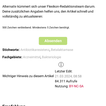
Die kompetitive Hemmung der Beta-Laktamase stellt die antibiotische
Aktivität eines gleichzeitig verabreichten Beta-Laktam-Antibiotikums
Alternativ kümmert sich unser Flexikon-Redaktionsteam darum.
wieder her bzw. erweitert sein
Wirkspektrum
gegen eigentlich
resistente
Deine zusätzlichen Angaben helfen uns, den Artikel schnell und
Keime
. Allerdings können bestimmte Bakterien auch gegen die
vollständig zu aktualisieren:
Kombination eine
Resistenz
entwickeln.
500
Zeichen verbleibend. Mindestens 5 Zeichen benötigt.
Absenden
Stichworte:
Antibiotikaresistenz
,
Betalaktamase
Fachgebiete:
Arzneimittel
,
Bakteriologie
Letzter Edit:
Wichtiger Hinweis zu diesem Artikel
21.03.2024, 08:58
84.311 Aufrufe
Nutzung:
BY-NC-SA