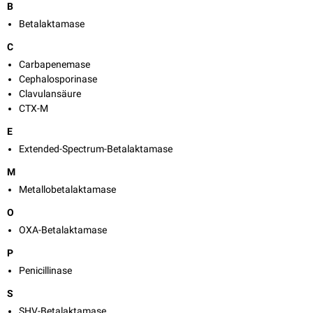
B
Betalaktamase
C
Carbapenemase
Cephalosporinase
Clavulansäure
CTX-M
E
Extended-Spectrum-Betalaktamase
M
Metallobetalaktamase
O
OXA-Betalaktamase
P
Penicillinase
S
SHV-Betalaktamase