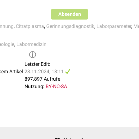
thie
(DIC)
sfaktoren
Absenden
innung
,
Citratplasma
,
Gerinnungsdiagnostik
,
Laborparameter
,
Me
ktor
lantien
ologie
,
Labormedizin
lie
Letzter Edit:
sem Artikel
23.11.2024, 18:11
ntnahme
897.897 Aufrufe
Nutzung:
BY-NC-SA