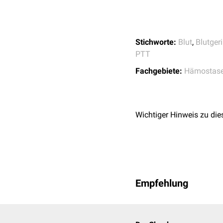
Verbrauchskoagulopa
Mangel an
Gerinnung
Faktor VIII
Faktor IX
Stichworte:
Blut
,
Blutger
von-Willebrand-Fa
PTT
sog.
Lupus-Antikoagu
Fachgebiete:
Hämostase
Hemmkörperhämophi
Verkürzt bei
Hyperkoagulabilität
Wichtiger Hinweis zu die
Traumatischer Blute
Empfehlung