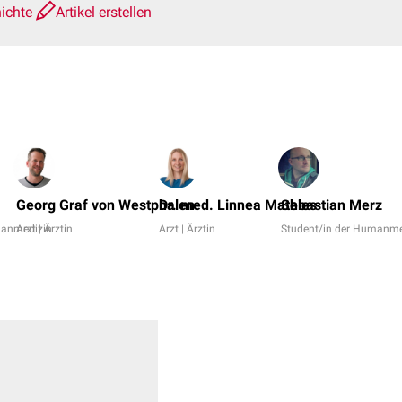
hichte
Artikel erstellen
Georg Graf von Westphalen
Dr. med. Linnea Mathies
Sebastian Merz
manmedizin
Arzt | Ärztin
Arzt | Ärztin
Student/in der Humanme