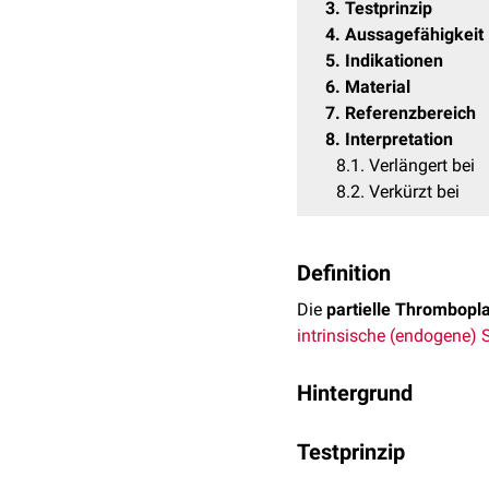
3
Testprinzip
4
Aussagefähigkeit
5
Indikationen
6
Material
7
Referenzbereich
8
Interpretation
8.1
Verlängert bei
8.2
Verkürzt bei
Definition
Die
partielle Thrombopla
intrinsische (endogene)
Hintergrund
Häufig wird auch die Be
Testprinzip
dass der Test im Gegensa
Streng genommen sind di
Für den Test wird im La