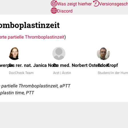
Was zeigt hierher
Versionsgesc
Discord
romboplastinzeit
erte partielle Thromboplastinzeit
)
twerpes
Dr. rer. nat. Janica Nolte
Dr. med. Norbert Ostendorf
Eric Kropf
DocCheck Team
Arzt | Ärztin
Student/in der Hu
 partielle Thromboplastinzeit, aPTT
oplastin time, PTT