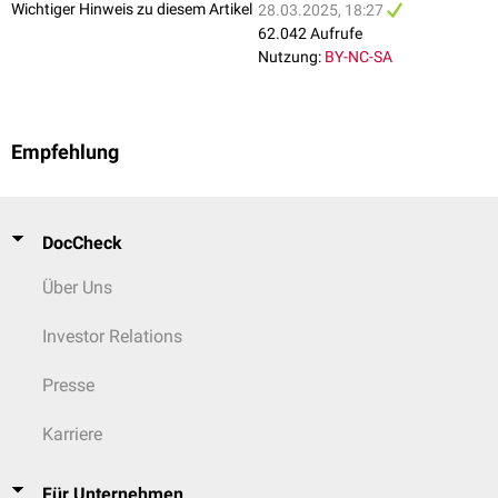
partiellen Thromboplastinzeit
(aPTT) ermöglichen.
Wichtiger Hinweis zu diesem Artikel
28.03.2025, 18:27
62.042 Aufrufe
Plasmathromboplastin
Nutzung:
BY-NC-SA
In der Literatur wird der Begriff Thromboplastin bzw.
Plasmathromboplastin teilweise auch für den
Prothrombinase-Komplex
verwendet. Dabei handelt es sich um einen
Enzymkomplex
, der
Prothrombin
proteolytisch
zu
Thrombin
spaltet.
Empfehlung
DocCheck
Über Uns
Investor Relations
Presse
Karriere
Für Unternehmen