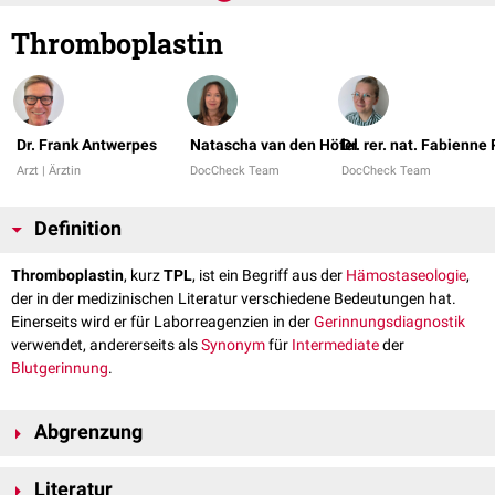
Thromboplastin
Dr. Frank Antwerpes
Natascha van den Höfel
Dr. rer. nat. Fabienne
Arzt | Ärztin
DocCheck Team
DocCheck Team
Definition
Thromboplastin
, kurz
TPL
, ist ein Begriff aus der
Hämostaseologie
,
der in der medizinischen Literatur verschiedene Bedeutungen hat.
Einerseits wird er für Laborreagenzien in der
Gerinnungsdiagnostik
verwendet, andererseits als
Synonym
für
Intermediate
der
Blutgerinnung
.
Abgrenzung
Gewebsthromboplastin
Literatur