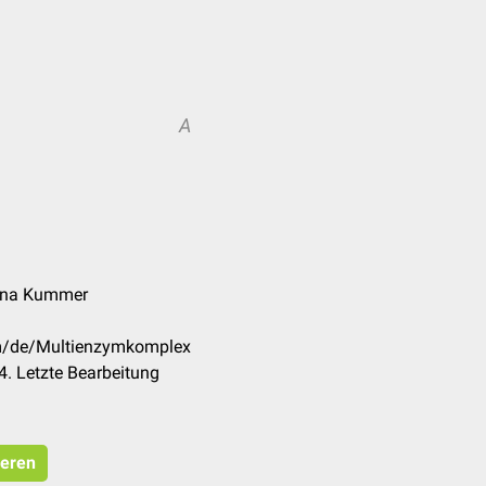
A
anna Kummer
om/de/Multienzymkomplex
. Letzte Bearbeitung
ieren