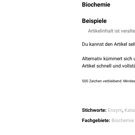
Biochemie
Oft bestehen
Stoffwechs
Beispiele
ist das Produkt der erste
Reaktion usw. Befinden s
Artikelinhalt ist veralt
Pyruvatdehydrogena
Stoffwechselprozesse bes
Glykolysekomplex
Enzym zum anderen gelan
Du kannst den Artikel se
Fettsäuresynthase
verschiedenen Enzymen. D
Alternativ kümmert sich
Artikel schnell und vollst
500
Zeichen verbleibend. Mindes
Stichworte:
Enzym
,
Kata
Fachgebiete:
Biochemie