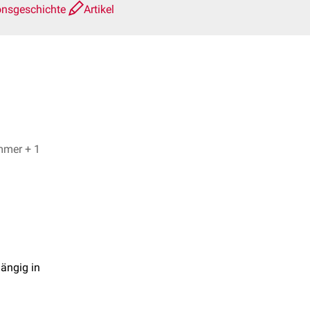
onsgeschichte
Artikel
Dr. med. Jannik Winter, Susanna Kummer + 1
hängig in