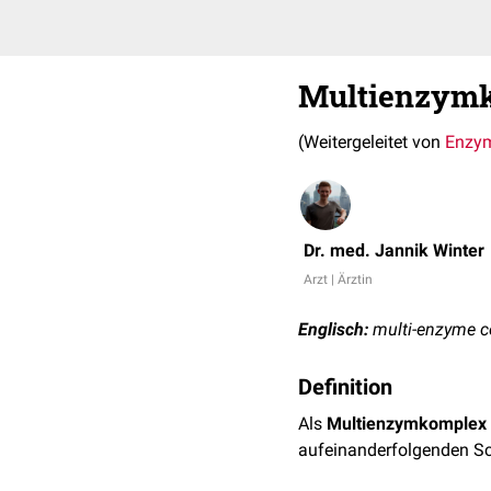
Multienzym
(Weitergeleitet von
Enzy
Dr. med. Jannik Winter
Arzt | Ärztin
Englisch:
multi-enzyme 
Definition
Als
Multienzymkomplex
aufeinanderfolgenden Sc