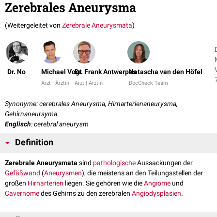
Zerebrales Aneurysma
(Weitergeleitet von
Zerebrale Aneurysmata
)
Dr. No
Michael Vogt
Dr. Frank Antwerpes
Natascha van den Höfel
Arzt | Ärztin
Arzt | Ärztin
DocCheck Team
Synonyme: cerebrales Aneurysma, Hirnarterienaneurysma,
Gehirnaneursyma
Englisch
: cerebral aneurysm
Definition
Zerebrale Aneurysmata
sind
pathologische
Aussackungen der
Gefäßwand
(
Aneurysmen
), die meistens an den Teilungsstellen der
großen
Hirnarterien
liegen. Sie gehören wie die
Angiome
und
Cavernome
des Gehirns zu den zerebralen
Angiodysplasien
.