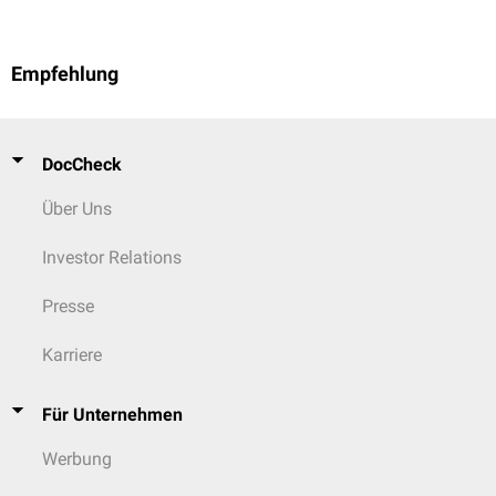
Riesenaneurysma
("giant aneurysm")
5%.
Serpentin-Aneurysma
Empfehlung
DocCheck
Über Uns
Investor Relations
Presse
Karriere
Für Unternehmen
Werbung