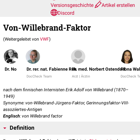
Versionsgeschichte
Artikel erstellen
Discord
Von-Willebrand-Faktor
(Weitergeleitet von
VWF
)
Dr. No
Dr. rer. nat. Fabienne Reh
Dr. med. Norbert Ostendorf
Fiona Wal
DocCheck Team
Arzt | Ärztin
DocCheck 
nach dem finnischen Internisten Erik Adolf von Willebrand (1870–
1949)
Synonyme: von-Willebrand-Jürgens-Faktor, Gerinnungsfaktor-VIII-
assoziiertes-Antigen
Englisch
: von Willebrand factor
Definition