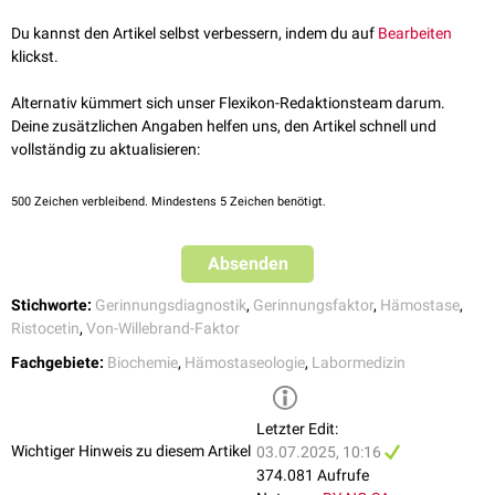
Regulation durch eine spezielle
Protease
, die
ADAMTS-13
heißt.
zwei verschiedenen Methoden bestimmt:
Du kannst den Artikel selbst verbessern, indem du auf
Bearbeiten
im
Immunoassay
als
von-Willebrand-Faktor-Antigen
(vWF-Ag)
klickst.
funktionell als sog.
Ristocetin-Cofaktor
(vWF-RiCof)
Alternativ kümmert sich unser Flexikon-Redaktionsteam darum.
Weitergehend kann auch die Multimergröße (
Quartärstruktur
)
Deine zusätzlichen Angaben helfen uns, den Artikel schnell und
untersucht werden (vWF-Multimere).
vollständig zu aktualisieren:
Referenzbereiche
von-Willebrand-Faktor-Antigen: 70 - 150 %
500
Zeichen verbleibend. Mindestens 5 Zeichen benötigt.
Ristocetin-Cofaktor: 50 - 150 %
Die Konzentration des von-Willebrand-Faktors im Blut ist abhängig von
Absenden
der
Blutgruppe
des Patienten. Individuen mit Blutgruppe 0 haben
regelmäßig niedrigere vWF-Spiegel als Menschen mit Blutgruppe A, B
Stichworte:
Gerinnungsdiagnostik
,
Gerinnungsfaktor
,
Hämostase
,
oder AB. Teilweise wird dies von
Laboren
berücksichtigt, indem sie
Ristocetin
,
Von-Willebrand-Faktor
blutgruppenabhängige Normbereiche angeben.
Fachgebiete:
Biochemie
,
Hämostaseologie
,
Labormedizin
Interpretation
Die Ergebnisse des von-Willebrand-Faktor-Antigens und des Ristocetin-
Letzter Edit:
Cofaktors können voneinander abweichen. Damit wird die Möglichkeit
Wichtiger Hinweis zu diesem Artikel
03.07.2025, 10:16
erfasst, dass das
Protein
zwar vorhanden, aber dysfunktional ist
374.081 Aufrufe
(Willebrand-Syndrom Typ II).