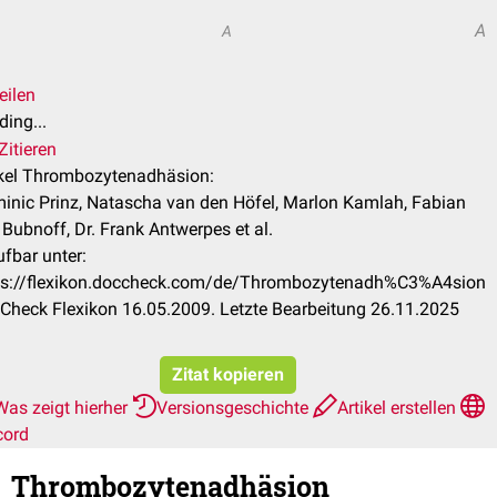
A
A
eilen
ing...
Zitieren
ikel Thrombozytenadhäsion:
inic Prinz, Natascha van den Höfel, Marlon Kamlah, Fabian
 Bubnoff, Dr. Frank Antwerpes et al.
ufbar unter:
ps://flexikon.doccheck.com/de/Thrombozytenadh%C3%A4sion
Check Flexikon 16.05.2009. Letzte Bearbeitung 26.11.2025
Zitat kopieren
Was zeigt hierher
Versionsgeschichte
Artikel erstellen
cord
Thrombozytenadhäsion