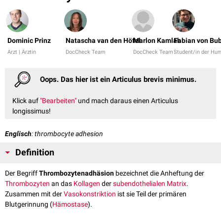
Dominic Prinz
Natascha van den Höfel
Marlon Kamlah
Fabian von Bu
Arzt | Ärztin
DocCheck Team
DocCheck Team
Student/in der Hu
Oops. Das hier ist ein Articulus brevis minimus.
Klick auf
"Bearbeiten"
und mach daraus einen Articulus
longissimus!
Englisch
: thrombocyte adhesion
Definition
Der Begriff
Thrombozytenadhäsion
bezeichnet die Anheftung der
Thrombozyten
an das
Kollagen
der
subendothelialen Matrix
.
Zusammen mit der
Vasokonstriktion
ist sie Teil der primären
Blutgerinnung (
Hämostase
).