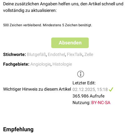
Deine zusätzlichen Angaben helfen uns, den Artikel schnell und
Fettgewebe
vollständig zu aktualisieren:
Haut
exokrine
Drüsen
Nervensystem
(
Blut-Hirn-Schranke
)
500
Zeichen verbleibend. Mindestens 5 Zeichen benötigt.
Herz
Absenden
Stichworte:
Blutgefäß
,
Endothel
,
FlexTalk
,
Zelle
Fachgebiete:
Angiologie
,
Histologie
Letzter Edit:
Wichtiger Hinweis zu diesem Artikel
02.12.2025, 15:18
365.986 Aufrufe
Nutzung:
BY-NC-SA
Empfehlung