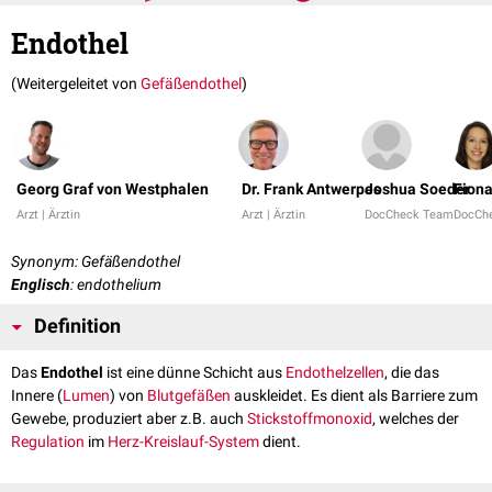
Endothel
(Weitergeleitet von
Gefäßendothel
)
Georg Graf von Westphalen
Dr. Frank Antwerpes
Joshua Soeder
Fiona
Arzt | Ärztin
Arzt | Ärztin
DocCheck Team
DocCh
Synonym: Gefäßendothel
Englisch
: endothelium
Definition
Das
Endothel
ist eine dünne Schicht aus
Endothelzellen
, die das
Innere (
Lumen
) von
Blutgefäßen
auskleidet. Es dient als Barriere zum
Gewebe, produziert aber z.B. auch
Stickstoffmonoxid
, welches der
Regulation
im
Herz-Kreislauf-System
dient.