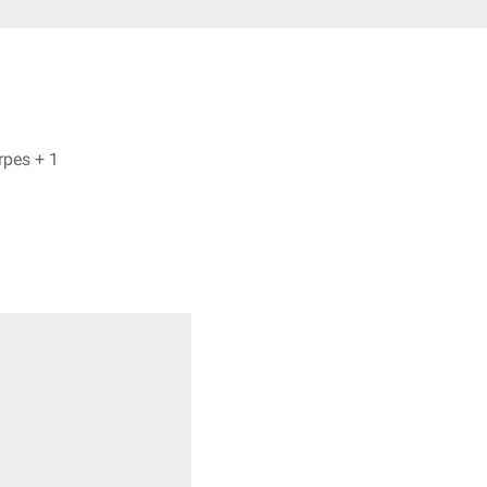
Bijan Fink, Dr. Frank Antwerpes + 1