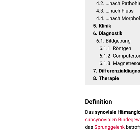
4.2
...nach Pathohi
4.3
...nach Fluss
4.4
...nach Morpho
5
Klinik
6
Diagnostik
6.1
Bildgebung
6.1.1
Röntgen
6.1.2
Computerto
6.1.3
Magnetreso
7
Differenzialdiagn
8
Therapie
Definition
Das
synoviale Hämangi
subsynovialen
Bindegew
das
Sprunggelenk
betrof