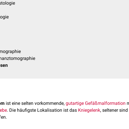
stologie
logie
mographie
nanztomographie
osen
om
ist eine selten vorkommende,
gutartige
Gefäßmalformation
m
ebe
. Die häufigste Lokalisation ist das
Kniegelenk
, seltener sin
fen.