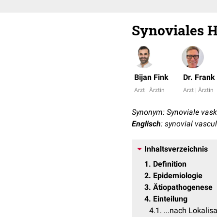
Synoviales
Bijan Fink
Dr. Fran
Arzt | Ärztin
Arzt | Ärztin
Synonym: Synoviale vask
Englisch
: synovial vasc
Inhaltsverzeichnis
1
Definition
2
Epidemiologie
3
Ätiopathogenese
4
Einteilung
4.1
...nach Lokalis