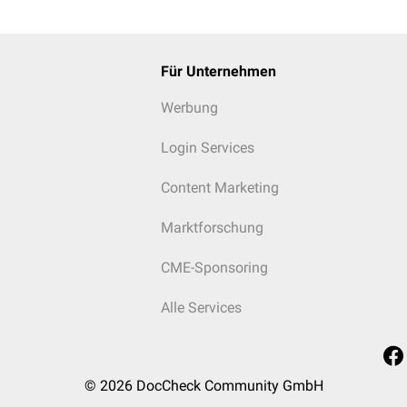
low-Läsionen zeichen sich durch folgende Befunde aus:
t verlaufende zuführende Arterien und zahlreiche, lineare oder f
abführenden Venen
Für Unternehmen
ilkomponente bzw. eines raumfordernden Effekts
auslöschungen
(
Flow-Voids
)
Werbung
Login Services
Content Marketing
Marktforschung
CME-Sponsoring
Alle Services
© 2026
DocCheck Community GmbH