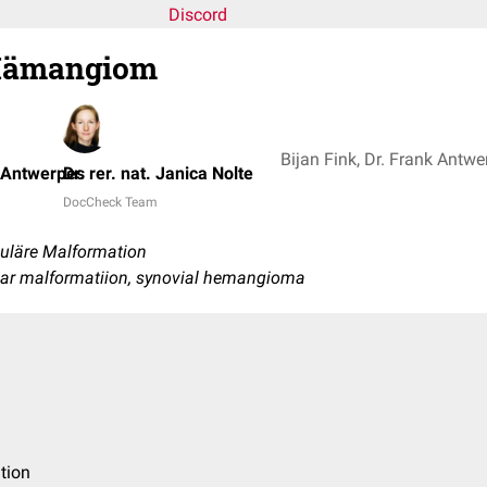
Discord
 Hämangiom
k Antwerpes
Dr. rer. nat. Janica Nolte
DocCheck Team
uläre Malformation
ular malformatiion, synovial hemangioma
ation