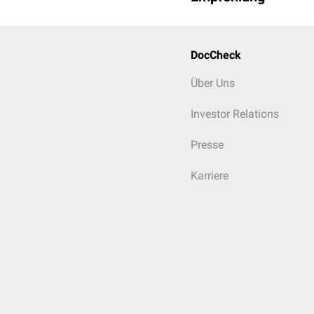
Die eher seltenen High-F
dilatierte
, geschlängel
deutlich dilatierten 
DocCheck
Fehlen einer Weichte
flussbedingte
Signal
Über Uns
Investor Relations
Presse
Karriere