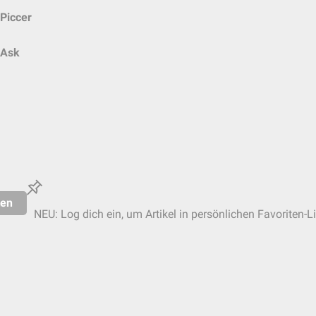
Piccer
Ask
ten
NEU: Log dich ein, um Artikel in persönlichen Favoriten-L