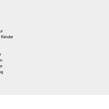
ur
 Ränder
r
en
er
ng