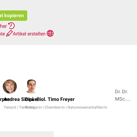
at kopieren
rher
hte
Artikel erstellen
Dr. Dr.
MSc.
erpes
Andrea Sinewe
Dipl.-Biol. Timo Freyer
Benjamin-
Tierarzt | Tierärztin
Biologe/in | Chemiker/in | Naturwissenschaftler/in
Andreas
Berk,
Mag.
med. vet.