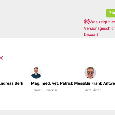
Zit
Was zeigt hie
Versionsgeschic
Discord
n
)
Andreas Berk
Mag. med. vet. Patrick Messner
Dr. Frank Antw
Tierarzt | Tierärztin
Arzt | Ärztin