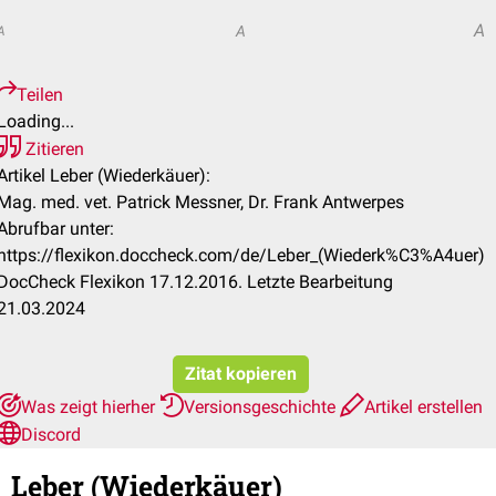
A
A
A
Teilen
Loading...
Zitieren
Artikel Leber (Wiederkäuer):
Mag. med. vet. Patrick Messner, Dr. Frank Antwerpes
Abrufbar unter:
https://flexikon.doccheck.com/de/Leber_(Wiederk%C3%A4uer)
DocCheck Flexikon 17.12.2016. Letzte Bearbeitung
21.03.2024
Zitat kopieren
Was zeigt hierher
Versionsgeschichte
Artikel erstellen
Discord
Leber (Wiederkäuer)