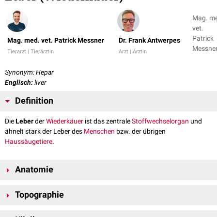
Mag. m
vet.
Patrick
Mag. med. vet. Patrick Messner
Dr. Frank Antwerpes
Messner
Tierarzt | Tierärztin
Arzt | Ärztin
Dr. Fran
Antwer
Synonym: Hepar
Englisch:
liver
Definition
Die
Leber
der
Wiederkäuer
ist das zentrale
Stoffwechselorgan
und
ähnelt stark der Leber des
Menschen
bzw. der übrigen
Haussäugetiere
.
Anatomie
Aufgrund der ähnlichen
Anatomie
kann die Leber der Wiederkäuer mit
Topographie
jener des
Fleischfressers
verglichen werden. Da dieser alle
morphologischen
Gegebenheiten aufweist, kann der genaue
Die Topographie der Leber beim Wiederkäuer ist maßgeblich durch den
Leberaufbau (Befestigung, Leberflächen, Leberränder) und die Funktion