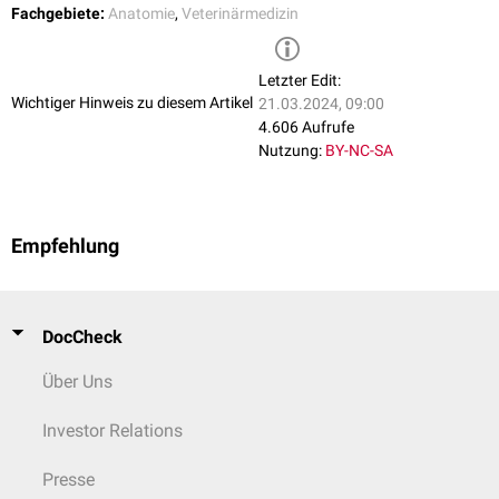
Lobus caudatus
Fachgebiete:
Anatomie
,
Veterinärmedizin
unterhalb der Impressio oesophagea ragt ein kleiner Teil des Lobus
Proc. caudatus
hepatis sinister zwischen dem
Zwerchfell
und dem Netzmagen auf die
Proc. papillaris
linke Körperseite.
Letzter Edit:
Der unregelmäßig geformte Ventralrand reicht vom 6.
Rippenknorpel
zur
Wichtiger Hinweis zu diesem Artikel
21.03.2024, 09:00
Mitte oder gar bis zum proximalen Drittel der letzten Rippe.
4.606 Aufrufe
Nutzung:
BY-NC-SA
Empfehlung
DocCheck
Über Uns
Investor Relations
Presse