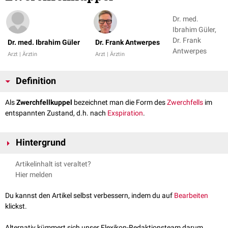
Dr. med.
Ibrahim Güler,
Dr. Frank
Dr. med. Ibrahim Güler
Dr. Frank Antwerpes
Antwerpes
Arzt | Ärztin
Arzt | Ärztin
Definition
Als
Zwerchfellkuppel
bezeichnet man die Form des
Zwerchfells
im
entspannten Zustand, d.h. nach
Exspiration
.
Hintergrund
Die Zwerchfellkuppel dient in der
Bildgebung
als sichtbare Grenzstruktur
Artikelinhalt ist veraltet?
zwischen
Abdomen
und
Thorax
. Physiologisch liegt die rechte
Hier melden
Zwerchfellkuppel aufgrund der topografischen Beziehung zur
Leber
höher als die linke. Eine veränderte Form bzw. Lage der Zwerchfellkuppel
Du kannst den Artikel selbst verbessern, indem du auf
Bearbeiten
kann auf diverse pathologische Veränderungen hindeuten.
klickst.
Entsprechend der Position der Zwerchfellkuppel spricht man von
Zwerchfellhochstand
oder
Zwerchfelltiefstand
.
Alternativ kümmert sich unser Flexikon-Redaktionsteam darum.